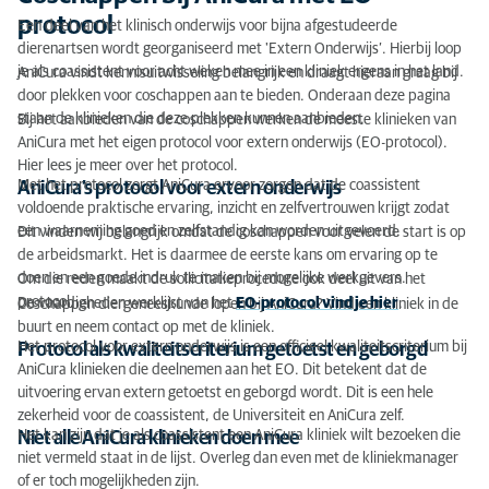
Coschappen bij AniCura met EO-protocol
protocol
Een deel van het klinisch onderwijs voor bijna afgestudeerde
dierenartsen wordt georganiseerd met 'Extern Onderwijs’. Hierbij loop
AniCura klinieken waar coschappen mogelijk zijn
je als coassistent voor acht weken mee in een kliniek ergens in het land.
AniCura vindt kennisuitwisseling belangrijk en draagt hieraan graag bij
door plekken voor coschappen aan te bieden. Onderaan deze pagina
staan de klinieken die deze plekken kunnen aanbieden.
Bij het aanbieden van de coschappen werken de meeste klinieken van
AniCura met het eigen protocol voor extern onderwijs (EO-protocol).
Hier lees je meer over het protocol.
Met het protocol zorgt AniCura ervoor zorgen dat de coassistent
AniCura’s protocol voor extern onderwijs
voldoende praktische ervaring, inzicht en zelfvertrouwen krijgt zodat
een waarneming goed en zelfstandig kan worden uitgevoerd.
Dit vinden wij belangrijk omdat de coschappen voor velen de start is op
de arbeidsmarkt. Het is daarmee de eerste kans om ervaring op te
doen en een goede indruk te maken bij mogelijke werkgevers.
Om die reden maakt de sollicitatieprocedure ook deel uit van het
protocol.
De vaardigheden werklijst van het
EO-protocol vind je hier
.
Coschappen diergeneeskunde lopen bij AniCura? Vind een kliniek in de
buurt en neem contact op met de kliniek.
Het protocol voor extern onderwijs is een officieel kwaliteitscriterium bij
Protocol als kwaliteitscriterium getoetst en geborgd
AniCura klinieken die deelnemen aan het EO. Dit betekent dat de
uitvoering ervan extern getoetst en geborgd wordt. Dit is een hele
zekerheid voor de coassistent, de Universiteit en AniCura zelf.
Het kan zijn dat je als coassistent een AniCura kliniek wilt bezoeken die
Niet alle AniCura klinieken doen mee
niet vermeld staat in de lijst. Overleg dan even met de kliniekmanager
of er toch mogelijkheden zijn.