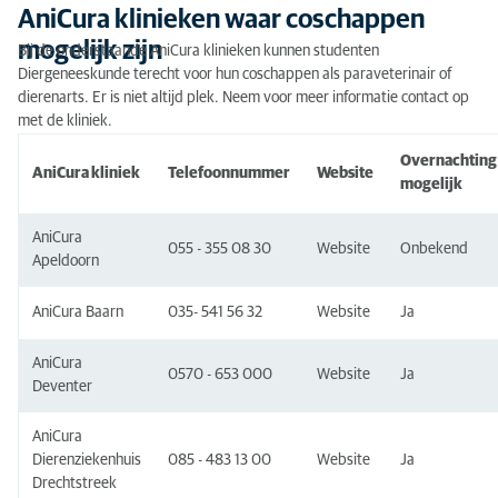
AniCura klinieken waar coschappen
mogelijk zijn
Bij de onderstaande AniCura klinieken kunnen studenten
Diergeneeskunde terecht voor hun coschappen als paraveterinair of
dierenarts. Er is niet altijd plek. Neem voor meer informatie contact op
met de kliniek.
Overnachting
AniCura kliniek
Telefoonnummer
Website
mogelijk
AniCura
055 - 355 08 30
Website
Onbekend
Apeldoorn
AniCura Baarn
035- 541 56 32
Website
Ja
AniCura
0570 - 653 000
Website
Ja
Deventer
AniCura
Dierenziekenhuis
085 - 483 13 00
Website
Ja
Drechtstreek