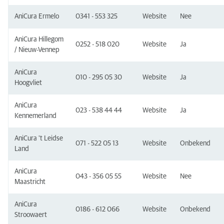
AniCura Ermelo
0341 - 553 325
Website
Nee
AniCura Hillegom
0252 - 518 020
Website
Ja
/ Nieuw-Vennep
AniCura
010 - 295 05 30
Website
Ja
Hoogvliet
AniCura
023 - 538 44 44
Website
Ja
Kennemerland
AniCura 't Leidse
071 - 522 05 13
Website
Onbekend
Land
AniCura
043 - 356 05 55
Website
Nee
Maastricht
AniCura
0186 - 612 066
Website
Onbekend
Stroowaert