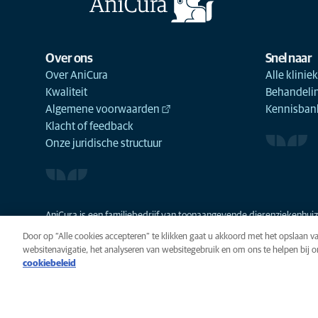
Over ons
Snel naar
Over AniCura
Alle klinie
Kwaliteit
Behandeli
Algemene voorwaarden
Kennisbank
Klacht of feedback
Onze juridische structuur
AniCura is een familiebedrijf van toonaangevende dierenziekenhuize
Door op “Alle cookies accepteren” te klikken gaat u akkoord met het opslaan 
websitenavigatie, het analyseren van websitegebruik en om ons te helpen bij 
cookiebeleid
Privacy
Algemene voorwaarde