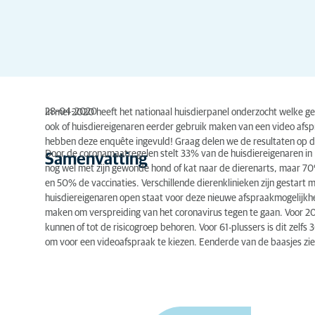
28-04-2020
In mei 2020 heeft het nationaal huisdierpanel onderzocht welke 
ook of huisdiereigenaren eerder gebruik maken van een video afspr
hebben deze enquête ingevuld! Graag delen we de resultaten op 
Door de coronamaatregelen stelt 33% van de huisdiereigenaren in N
Samenvatting
nog wel met zijn gewonde hond of kat naar de dierenarts, maar 70
en 50% de vaccinaties. Verschillende dierenklinieken zijn gestart
huisdiereigenaren open staat voor deze nieuwe afspraakmogelijkh
maken om verspreiding van het coronavirus tegen te gaan. Voor 20%
kunnen of tot de risicogroep behoren. Voor 61-plussers is dit zelfs
om voor een videoafspraak te kiezen. Eenderde van de baasjes ziet