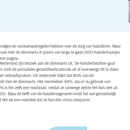
gevolgen de coronamaatregelen hebben voor de zorg van huisdieren. Maar
aak met de dierenarts in plaats van langs te gaan.1500 huisdierbaasjes
deze pagina.
ederland zijn bezoek aan de dierenarts uit. De huisdierbezitter gaat
% stelt de periodieke gezondheidscontrole uit of overweegt dit te doen
 met videoafspraken. Uit onderzoek blijkt dat 80% van de
eid met de dierenarts. Het merendeel, 64%, zou er nu gebruik van
 is het zelfs een noodzaak, omdat ze vanwege ziekte het huis niet uit
 30%. Bijna de helft van de huisdiereigenaren vindt het wel gemakkelijk
 het als een voordeel dat ze hun dier stress besparen.