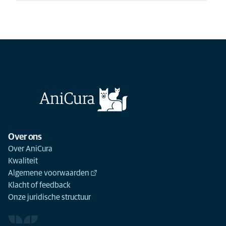
Lees meer
Het Nationaal Huisdierpanel heeft een onderzoek gedaan
onder huisdiereigenaren naar de kennis rondom Eerste
Hulp Bij Ongelukken bij dieren. Hoeveel mensen kunnen
EHBO toepassen en weet men dat het verplicht is een dier
in nood te helpen?
Lees meer
Over ons
Over AniCura
Kwaliteit
Algemene voorwaarden
Klacht of feedback
Onze juridische structuur