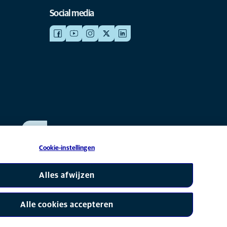
Social media
WERKEN BIJ ANICURA
Bekijk onze vacatures
Cookie-instellingen
s onderdeel van Mars, Inc © 2026
Alles afwijzen
Alle cookies accepteren