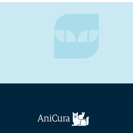
Lees meer
Het Nationaal Huisdierpanel heeft een onderzoek 
naar de aanschaf van een huisdier en de opvoeding 
Lees meer