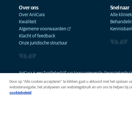
Over ons
Snel naar
Over AniCura
Alle klinie
Kwaliteit
Behandeli
Algemene voorwaarden
Kennisbank
Klacht of feedback
Onze juridische structuur
AniCura is een familiebedrijf van toonaangevende dierenziekenhuize
Door op “Alle cookies accepteren” te klikken gaat u akkoord met het opslaan 
websitenavigatie, het analyseren van websitegebruik en om ons te helpen bij 
cookiebeleid
Privacy
Algemene voorwaarde
Cookie-instellingen