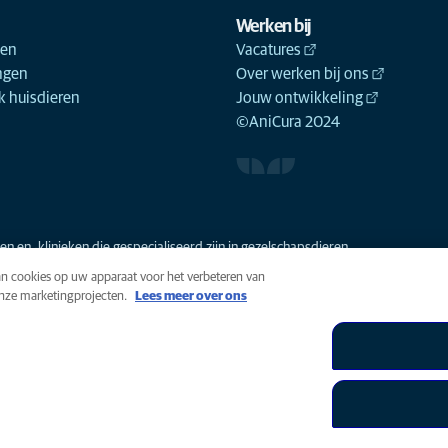
Werken bij
ken
Vacatures
ngen
Over werken bij ons
 huisdieren
Jouw ontwikkeling
©AniCura 2024
n en -klinieken die gespecialiseerd zijn in gezelschapsdieren.
van cookies op uw apparaat voor het verbeteren van
onze marketingprojecten.
Lees meer over ons
n
Cookies
Toegankelijkheid
Global Human Rights
AniCura i