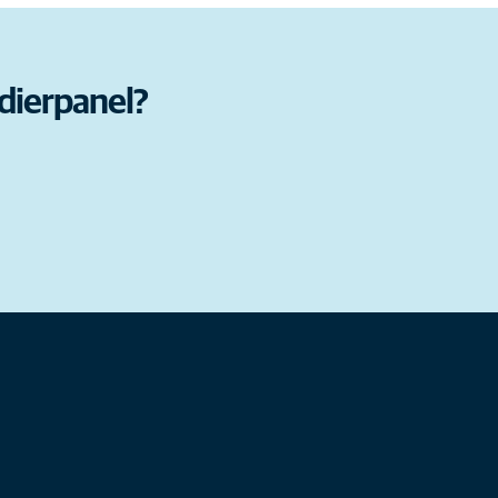
ft een onderzoek gedaan onder huisdiereigenaren
lp Bij Ongelukken bij dieren. Hoeveel mensen
en dat het verplicht is een dier in nood te
dierpanel?