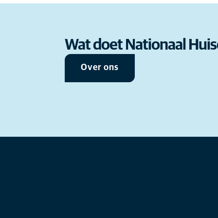
gedaan onder huisdiereigenaren
Het Nationaal Huisdierpanel hee
van puppy’s en kittens.
naar de kennis rondom Eerste Hu
kunnen EHBO toepassen en weet m
helpen?
Wat doet Nationaal Huis
Lees meer
Over ons