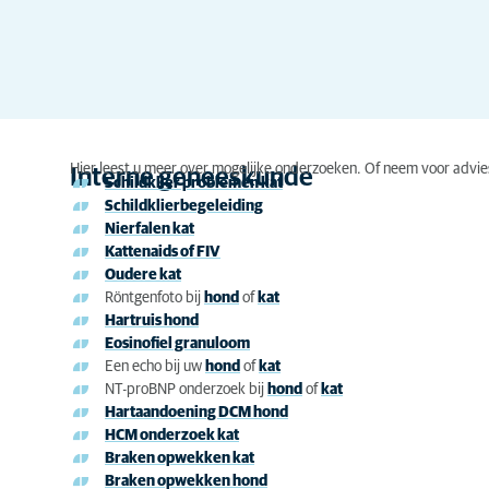
Hier leest u meer over mogelijke onderzoeken. Of neem voor advie
Interne geneeskunde
Schildklier problemen kat
Schildklierbegeleiding
Nierfalen kat
Kattenaids of FIV
Oudere kat
Röntgenfoto bij
hond
of
kat
Hartruis hond
Eosinofiel granuloom
Een echo bij uw
hond
of
kat
NT-proBNP onderzoek bij
hond
of
kat
Hartaandoening DCM hond
HCM onderzoek kat
Braken opwekken kat
Braken opwekken hond