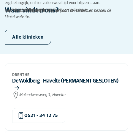
erg belangrijk, en hier zullen we altijd voor blijven staan.
Waar vindt u ons?
U vindt onze klinieken in Steenwijk en Vollenhove.
Kies hieronder in de lijst of op de kaart uw kliniek, en bezoek de
kliniekwebsite.
Alle klinieken
DRENTHE
De Woldberg - Havelte (PERMANENT GESLOTEN)
Molendwarsweg 3, Havelte
0521 - 34 12 75