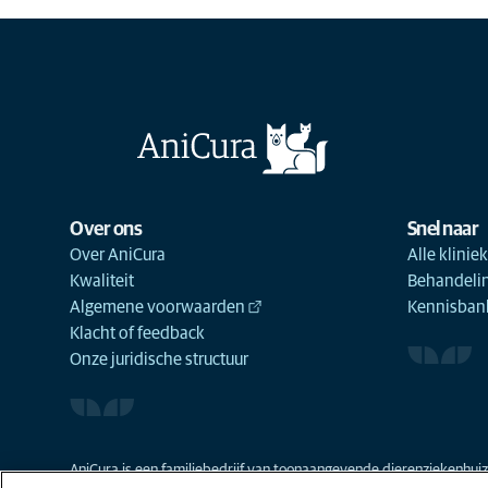
Over ons
Snel naar
Over AniCura
Alle klinie
Kwaliteit
Behandeli
Algemene voorwaarden
Kennisbank
Klacht of feedback
Onze juridische structuur
AniCura is een familiebedrijf van toonaangevende dierenziekenhuize