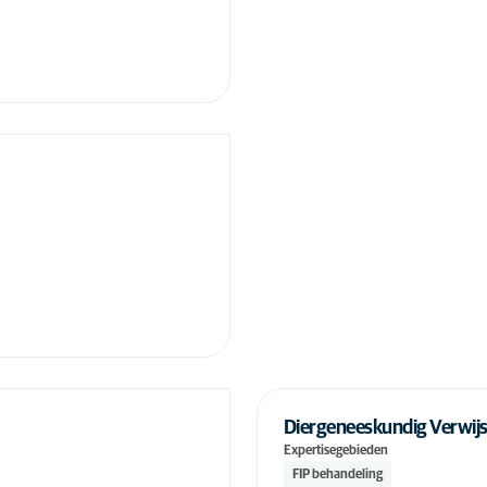
Desensibilisatie therapie
(10)
hond
Desensibilisatie therapie
(6)
kat
Dieetprogramma hond
(12)
Dieetprogramma kat
(12)
Dierfysiotherapie hond
(4)
Dierfysiotherapie kat
(3)
ECG-onderzoek hond
(11)
ECG-onderzoek kat
(12)
Echografie hond
(11)
Echografie kat
(14)
Diergeneeskundig Verwij
Ectropion hond
(9)
Expertisegebieden
Ectropion kat
(7)
FIP behandeling