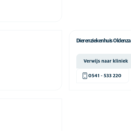
Chemische castratie hond
(9)
Chemotherapie hond
(5)
Chemotherapie kat
(5)
Cherry-eye hond
(10)
Dierenziekenhuis Oldenza
Chippen hond
(9)
Chippen kat
(10)
Verwijs naar kliniek
Chirurgie hond
(12)
Chirurgie kat
(12)
0541 - 533 220
Crematie hond
(3)
Crematie kat
(3)
Cryptorchidie
(12)
CT-scan hond
(12)
CT-scan kat
(11)