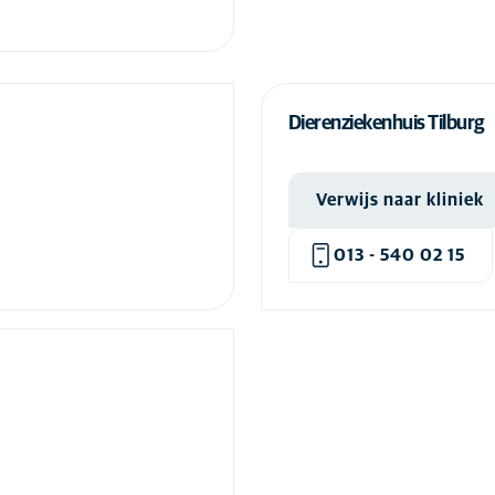
Baarmoederoperatie kat
(14)
BAER-test hond
(1)
BAER-test kat
(1)
Dierenziekenhuis Tilburg
Begraven van hond
(3)
Begraven van kat
(1)
Verwijs naar kliniek
Beugel hond
(7)
013 - 540 02 15
Blaasoperatie hond
(14)
Blaasoperatie kat
(12)
Bloeddonatie hond
(2)
Bloeddrukmeting hond
(14)
Bloeddrukmeting kat
(12)
Bloedonderzoek hond
(14)
Bloedonderzoek kat
(14)