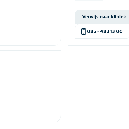
ECVO-onderzoek hond
(1)
ED-onderzoek
(13)
Verwijs naar kliniek
Elleboogoperatie hond
(10)
085 - 483 13 00
Elleboogprothese hond
(1)
Endoscopie hond
(10)
Endoscopie kat
(10)
Entropion hond
(12)
Entropion kat
(8)
Exotische dierenzorg
(2)
Fecale Microbiota
(3)
Transplantatie
Fertiliteitsbegeleiding bij
(7)
teef
FIP behandeling
(2)