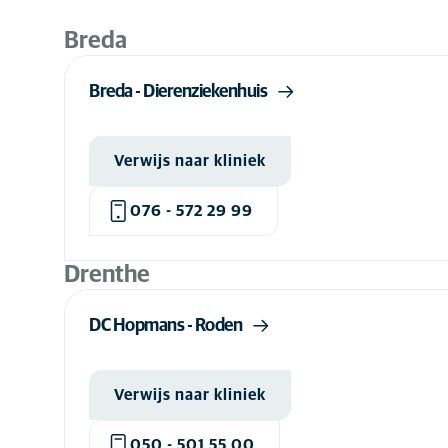
Kliniektype
Open voor spoed
(6)
Jij
Spoedkliniek
Verwijskliniek
Kliniek
Breda
Dichtstbijzijnde
Weekenden
(8)
Regio
Breda - Dierenziekenhuis
Verwijs naar kliniek
076 - 572 29 99
Drenthe
DC Hopmans - Roden
Verwijs naar kliniek
050 - 501 55 00