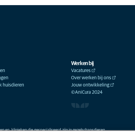
Fluoroscopie hond
(4)
Fluoroscopie kat
(3)
Fret verzorging
(2)
Gebitscontrole hond
(11)
Gebitscontrole kat
(8)
Gebitsreiniging hond
(11)
Werken bij
ken
Vacatures
Gebitsreiniging kat
(8)
ngen
Over werken bij ons
Gedragstherapie hond
(4)
 huisdieren
Jouw ontwikkeling
©AniCura 2024
Gedragstherapie kat
(3)
Gezondheidscontrole
(12)
hond
Gezondheidscontrole kat
(10)
Hartecho hond
(10)
n en -klinieken die gespecialiseerd zijn in gezelschapsdieren.