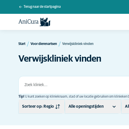
Terug naar de startpagina
Start
Voor dierenartsen
Verwijskliniek vinden
Verwijskliniek vinden
Tip!
U kunt zoeken op klinieknaam, stad of uw locatie gebruiken om klinieken bi
Sorteer op: Regio
Alle openingstijden
Al
Naam
's avonds
(4)