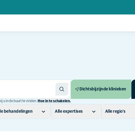
Dichtsbijzijnde klinieken
j u in de buurt te vinden.
Hoe in te schakelen.
le behandelingen
Alle expertises
Alle regio's
3D HIP operatie
(2)
FIP behandeling
(2)
Breda