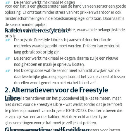
De sensor werkt maximaal 14 dagen
Voor een kat is een glucosemeter aan de hand van een sensor een goede
oplossing. Er ontstaat minder stress van het prikken waardoor er ook
minder schommelingen in de bloedsuikerspiegel ontstaan. Daarnaast is
de sensor minder pijnlijk.
Er zijn ook nadelen aan de Freestyle Libre, waarvan de belangrijkste de
Nadelen van de Freestyle Libre
prijs is.
De prijs: de Freestyle Libre is bij aanschaf duurder dan de
methodes waarbij geprikt moet worden. Prikken kan echter bij
lang gebruik ook prijzig zijn.
De sensor werkt maximaal 14 dagen; daarna zul je een nieuwe
nodig hebben en maak je opnieuw kosten.
Het bloedglucose wat de sensor meet kan licht afwijken van de
daadwerkelijke glucosespiegel doordat het via de vloeistof tussen
de cellen wordt gemeten n niet via het bloed zelf.
2. Alternatieven voor de Freestyle
Libre
Er zijn wel alternatieven om het glucoselevel bij je kat te meten, maar
niet direct voor de Freestyle Libre – wat werkt zonder dat je zelf hoeft
te pikken op moment van schrijven (10-11-2023). De alternatieven die
er zijn, zijn van een ander kaliber. Met deze echt andere type
glucosemetingen voor je kat moet je zelf je kat prikken.
Glucosemeting: zelf prikken
De Vetmate en Gpet zijn andere bekende glucosemeters voor katten.