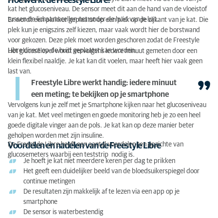
Hoe werkt de Freestyle Libre?
kat het glucoseniveau. De sensor meet dit aan de hand van de vloeistof
tussen de lichaamscellen net onder de huid van je kat.
Er wordt een plakker geplaatst op een plek op de zijkant van je kat. Die
plek kun je enigszins zelf kiezen, maar vaak wordt hier de borstwand
voor gekozen. Deze plek moet worden geschoren zodat de Freestyle
Libre direct op de huid geplaatst kan worden.
Het glucoselevel wordt vervolgens iedere minuut gemeten door een
klein flexibel naaldje. Je kat kan dit voelen, maar heeft hier vaak geen
last van.
Freestyle Libre werkt handig: iedere minuut
een meting; te bekijken op je smartphone
Vervolgens kun je zelf met je Smartphone kijken naar het glucoseniveau
van je kat. Met veel metingen en goede monitoring heb je zo een heel
goede digitale vinger aan de pols. Je kat kan op deze manier beter
geholpen worden met zijn insuline.
De Freestyle Libre heeft een aantal voordelen ten opzichte van
Voordelen en nadelen van de Freestyle Libre
glucosemeters waarbij een teststrip nodig is.
Je hoeft je kat niet meerdere keren per dag te prikken
Het geeft een duidelijker beeld van de bloedsuikerspiegel door
continue metingen
De resultaten zijn makkelijk af te lezen via een app op je
smartphone
De sensor is waterbestendig