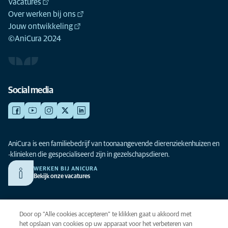
Vacatures
Over werken bij ons
Jouw ontwikkeling
©AniCura 2024
Social media
AniCura is een familiebedrijf van toonaangevende dierenziekenhuizen en
-klinieken die gespecialiseerd zijn in gezelschapsdieren.
WERKEN BIJ ANICURA
Bekijk onze vacatures
Privacy
Door op “Alle cookies accepteren” te klikken gaat u akkoord met
Algemene voorwaarden
het opslaan van cookies op uw apparaat voor het verbeteren van