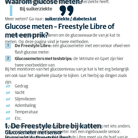
Waarom glucose meten?
Het glucoseniveau wil je meten als je kat suikerziekte heeft.
Waarom glucose meten?
Bij suikerziekte
Glucose meten – Freestyle Libre of met een prik?
Meer weten? Ga naar:
suikerziekte
/
diabetes kat
Glucose meten – Freestyle Libre of
1. De Freestyle Libre bij katten
met een prik?
Er zijn verschillende manieren om de glucosewaarde van je kat te
meten. Op deze pagina vind je twee methoden.
2. Alternatieven voor de Freestyle Libre
De Freestyle Libre:
een glucosemeter met een sensor ofwel een
flash glucose meter.
Glucosemeting: zelf prikken
Glucosemeters met teststrips:
de Vetmate en Gpet zijn hier
twee voorbeelden van.
Glucose prikken video
Bij het monitoren van het glucoseniveau van je kat is het erg belangrijk
om ook naar het algehele plaatje te kijken. Let hierbij op dingen zoals
zijn:
Gedrag
Vacht
Slijmvliezen
Ademhaling
Temperatuur
Etc.
1. De Freestyle Libre bij katten
Bovengenoemde type glucosemeters werken onderling net iets anders.
Het eerste type is een glucosemeter met een ingebouwde sensor.
Glucosemeter met sensor
De ingebouwde sensor van de Freestyle Libre meet via de huid van je