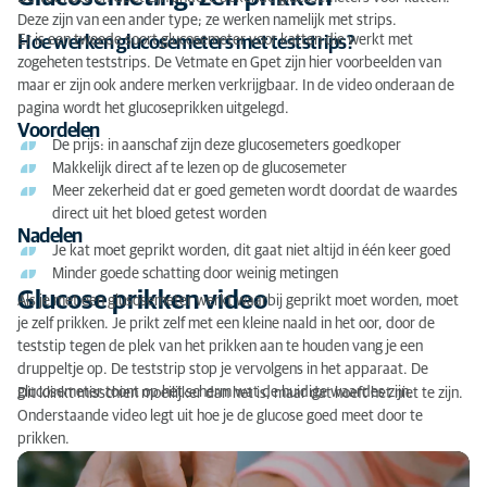
Deze zijn van een ander type; ze werken namelijk met strips.
Er is een tweede soort glucosemeter voor katten die werkt met
Hoe werken glucosemeters met teststrips?
zogeheten teststrips. De Vetmate en Gpet zijn hier voorbeelden van
maar er zijn ook andere merken verkrijgbaar. In de video onderaan de
pagina wordt het glucoseprikken uitgelegd.
Voordelen
De prijs: in aanschaf zijn deze glucosemeters goedkoper
Makkelijk direct af te lezen op de glucosemeter
Meer zekerheid dat er goed gemeten wordt doordat de waardes
direct uit het bloed getest worden
Nadelen
Je kat moet geprikt worden, dit gaat niet altijd in één keer goed
Minder goede schatting door weinig metingen
Glucose prikken video
Als je met een glusosemeter werkt waarbij geprikt moet worden, moet
je zelf prikken. Je prikt zelf met een kleine naald in het oor, door de
teststip tegen de plek van het prikken aan te houden vang je een
druppeltje op. De teststrip stop je vervolgens in het apparaat. De
glucosemeter toont op het scherm wat de huidige waardes zijn.
Dit klinkt misschien moeilijker dan het is, maar dat hoeft het niet te zijn.
Onderstaande video legt uit hoe je de glucose goed meet door te
prikken.