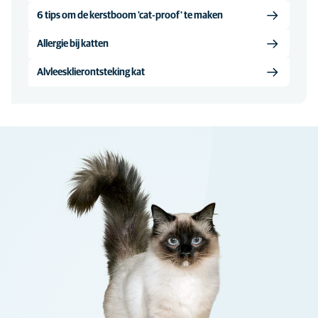
6 tips om de kerstboom 'cat-proof' te maken
Allergie bij katten
Alvleesklierontsteking kat