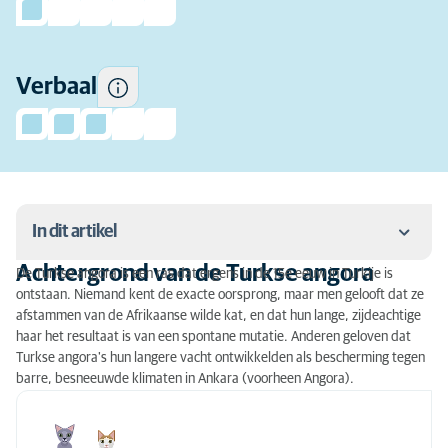
Verbaal
In dit artikel
Achtergrond van de Turkse angora
De Turkse angora is een ras dat ergens in de 15e eeuw in Turkije is
Achtergrond van de Turkse angora
ontstaan. Niemand kent de exacte oorsprong, maar men gelooft dat ze
afstammen van de Afrikaanse wilde kat, en dat hun lange, zijdeachtige
Persoonlijkheid
haar het resultaat is van een spontane mutatie. Anderen geloven dat
Turkse angora's hun langere vacht ontwikkelden als bescherming tegen
Uiterlijk, maat en gewicht
barre, besneeuwde klimaten in Ankara (voorheen Angora).
Kleur