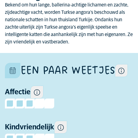
Bekend om hun lange, ballerina-achtige lichamen en zachte,
zijdeachtige vacht, worden Turkse angora's beschouwd als
nationale schatten in hun thuisland Turkije. Ondanks hun
Elke kat is uniek en de
zachte uiterlijk zijn Turkse angora's eigenlijk speelse en
kenmerken binnen het ras
intelligente katten die aanhankelijk zijn met hun eigenaren. Ze
kunnen ook verschillen.
zijn vriendelijk en vastberaden.
Hoeveel affectie je kunt
verwachten.
EEN PAAR WEETJES
Sommige katten zijn over het
algemeen speelser en socialer
bij kinderen en en accepteren
het gedrag van kinderen beter
Affectie
dan andere katten.
Kindvriendelijk
Hoe actief dit ras is.