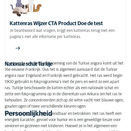
Vachtverzorging Turkse angora
Speciaal voor het ras
Kattenras Wijzer CTA Product Doe de test
Erfelijke ziekten
Je beantwoord wat vragen, krijgt een kattenras terug met een
Voeding
pagina's met alle informatie per kattenras.
De vroegste schriftelijke benoeming van de Turkse angora komt uit het
Nationale schat Turkije
16e-eeuwse Frankrijk. Dus het is algemeen aanvaard dat de Turkse
angora naar Engeland en Frankrijk werd gebracht. Het ras werd begin
1900 gebruikt in fokprogramma’s met de pers en werd zo een apart
ras. Turkije beschouwde de katten echter als een nationale schat en
zette een fokprogramma op in de dierentuin van Ankara om het ras te
behouden. Ze concentreerden zich op de witte vacht met blauwe ogen,
gouden ogen of twee verschillende kleuren ogen.
Persoonlijkheid
De Turkse angora is actief, wendbaar en betrokken. Het ras heeft een
energiek karakter, gevoel voor humor en is een geweldige keuze voor
senioren en gezinnen met kinderen. Hoewel ze in het algemeen een