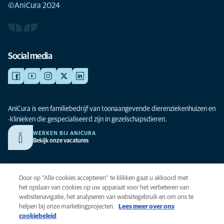
©AniCura 2024
Social media
AniCura is een familiebedrijf van toonaangevende dierenziekenhuizen en
-klinieken die gespecialiseerd zijn in gezelschapsdieren.
WERKEN BIJ ANICURA
Bekijk onze vacatures
Privacy
Door op “Alle cookies accepteren” te klikken gaat u akkoord met
Algemene voorwaarden
het opslaan van cookies op uw apparaat voor het verbeteren van
websitenavigatie, het analyseren van websitegebruik en om ons te
Cookies
helpen bij onze marketingprojecten.
Lees meer over ons
Toegankelijkheid
cookiebeleid