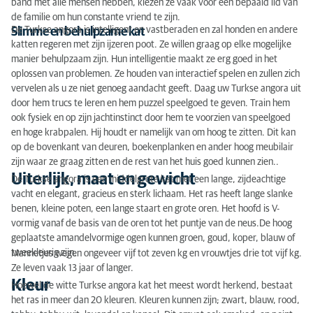
band met alle mensen hebben, kiezen ze vaak voor een bepaald lid van
de familie om hun constante vriend te zijn.
De Turkse angora is intelligent en vastberaden en zal honden en andere
Slimme en behulpzame kat
katten regeren met zijn ijzeren poot. Ze willen graag op elke mogelijke
manier behulpzaam zijn. Hun intelligentie maakt ze erg goed in het
oplossen van problemen. Ze houden van interactief spelen en zullen zich
vervelen als u ze niet genoeg aandacht geeft. Daag uw Turkse angora uit
door hem trucs te leren en hem puzzel speelgoed te geven. Train hem
ook fysiek en op zijn jachtinstinct door hem te voorzien van speelgoed
en hoge krabpalen. Hij houdt er namelijk van om hoog te zitten. Dit kan
op de bovenkant van deuren, boekenplanken en ander hoog meubilair
zijn waar ze graag zitten en de rest van het huis goed kunnen zien..
Uiterlijk, maat en gewicht
De Turkse angora is een middelgrote kat met een lange, zijdeachtige
vacht en elegant, gracieus en sterk lichaam. Het ras heeft lange slanke
benen, kleine poten, een lange staart en grote oren. Het hoofd is V-
vormig vanaf de basis van de oren tot het puntje van de neus.De hoog
geplaatste amandelvormige ogen kunnen groen, goud, koper, blauw of
tweekleurig zijn.
Mannetjes wegen ongeveer vijf tot zeven kg en vrouwtjes drie tot vijf kg.
Ze leven vaak 13 jaar of langer.
Kleur
Hoewel de witte Turkse angora kat het meest wordt herkend, bestaat
het ras in meer dan 20 kleuren. Kleuren kunnen zijn; zwart, blauw, rood,