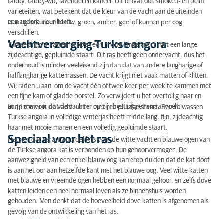
tabby, tabby-wit, lavendel en kaneel. Dit omvat ook smoked- en point
variëteiten, wat betekent dat de kleur van de vacht aan de uiteinden
een andere kleur heeft.
Hun ogen kunnen blauw, groen, amber, geel of kunnen per oog
verschillen.
Vachtverzorging Turkse angora
Turkse angora katten hebben een middellange vacht met een lange
zijdeachtige, gepluimde staart. Dit ras heeft geen ondervacht, dus het
onderhoud is minder veeleisend zijn dan dat van andere langharige of
halflangharige kattenrassen. De vacht krijgt niet vaak matten of klitten.
Wij raden u aan om de vacht één ​​of twee keer per week te kammen met
een fijne kam of gladde borstel. Zo verwijdert u het overtollig haar en
zorgt u ervoor dat de vacht er op zijn best uitziet en aanvoelt.
In de zomer is de vacht korter met een pluizige staart. Een volwassen
Turkse angora in volledige winterjas heeft middellang, fijn, zijdeachtig
haar met mooie manen en een volledig gepluimde staart.
Speciaal voor het ras
Het gen dat verantwoordelijk is voor de witte vacht en blauwe ogen van
de Turkse angora kat is verbonden op hun gehoorvermogen. De
aanwezigheid van een enkel blauw oog kan erop duiden dat de kat doof
is aan het oor aan hetzelfde kant met het blauwe oog. Veel witte katten
met blauwe en vreemde ogen hebben een normaal gehoor, en zelfs dove
katten leiden een heel normaal leven als ze binnenshuis worden
gehouden. Men denkt dat de hoeveelheid dove katten is afgenomen als
gevolg van de ontwikkeling van het ras.