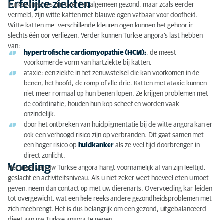
Erfelijke ziekten
Turkse angora's zijn over het algemeen gezond, maar zoals eerder
vermeld, zijn witte katten met blauwe ogen vatbaar voor doofheid.
Witte katten met verschillende kleuren ogen kunnen het gehoor in
slechts één oor verliezen. Verder kunnen Turkse angora's last hebben
van:
hypertrofische cardiomyopathie (HCM):
, de meest
voorkomende vorm van hartziekte bij katten.
ataxie: een ziekte in het zenuwstelsel die kan voorkomen in de
benen, het hoofd, de romp of alle drie. Katten met ataxie kunnen
niet meer normaal op hun benen lopen. Ze krijgen problemen met
de coördinatie, houden hun kop scheef en worden vaak
onzindelijk.
door het ontbreken van huidpigmentatie bij de witte angora kan er
ook een verhoogd risico zijn op verbranden. Dit gaat samen met
een hoger risico op
huidkanker
als ze veel tijd doorbrengen in
direct zonlicht.
Voeding
Het dieet van uw Turkse angora hangt voornamelijk af van zijn leeftijd,
geslacht en activiteitsniveau. Als u niet zeker weet hoeveel eten u moet
geven, neem dan contact op met uw dierenarts. Overvoeding kan leiden
tot overgewicht, wat een hele reeks andere gezondheidsproblemen met
zich meebrengt. Het is dus belangrijk om een ​​gezond, uitgebalanceerd
dieet aan uw Turkse angora te geven.