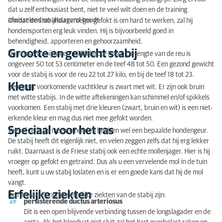
dat u zelf enthousiast bent, niet te veel wilt doen en de training
afwisselend en uitdagend houdt.
Omdat de stabijhoun vroeger gefokt is om hard te werken, zal hij
hondensporten erg leuk vinden. Hij is bijvoorbeeld goed in
behendigheid, apporteren en gehoorzaamheid.
Grootte en gewicht stabij
De Friese stabij is een middelgrote hond. De lengte van de reu is
ongeveer 50 tot 53 centimeter en de teef 48 tot 50. Een gezond gewicht
voor de stabij is voor de reu 22 tot 27 kilo, en bij de teef 18 tot 23.
Kleur
De meest voorkomende vachtkleur is zwart met wit. Er zijn ook bruin
met witte stabijs. In de witte aftekeningen kan schimmel en/of spikkels
voorkomen. Een stabij met drie kleuren (zwart, bruin en wit) is een niet-
erkende kleur en mag dus niet mee gefokt worden.
Speciaal voor het ras
Veel of zelfs de meeste honden hebben wel een bepaalde hondengeur.
De stabij heeft dit eigenlijk niet, en velen zeggen zelfs dat hij erg lekker
ruikt. Daarnaast is de Friese stabij ook een echte mollenjager. Hier is hij
vroeger op gefokt en getraind. Dus als u een vervelende mol in de tuin
heeft, kunt u uw stabij loslaten en is er een goede kans dat hij de mol
vangt.
Erfelijke ziekten
De meest belangrijke erfelijke ziekten van de stabij zijn:
persisterende ductus arteriosus
Dit is een open blijvende verbinding tussen de longslagader en de