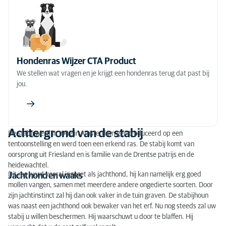
Vachtverzorging: weinig
Training van de Friese stabij
Grootte en gewicht stabij
Hondenras Wijzer CTA Product
Kleur
We stellen wat vragen en je krijgt een hondenras terug dat past bij
jou.
Speciaal voor het ras
Erfelijke ziekten
Achtergrond van de stabij
De stabij werd in 1942 in Amsterdam geïntroduceerd op een
Voeding stabijhoun
tentoonstelling en werd toen een erkend ras. De stabij komt van
Type
oorsprong uit Friesland en is familie van de Drentse patrijs en de
heidewachtel.
Ongecontroleerde of illegale hondenhandel
Dit ras werd vooral ingezet als jachthond, hij kan namelijk erg goed
Jachthond en waaks
mollen vangen, samen met meerdere andere ongedierte soorten. Door
zijn jachtinstinct zal hij dan ook vaker in de tuin graven. De stabijhoun
was naast een jachthond ook bewaker van het erf. Nu nog steeds zal uw
stabij u willen beschermen. Hij waarschuwt u door te blaffen. Hij