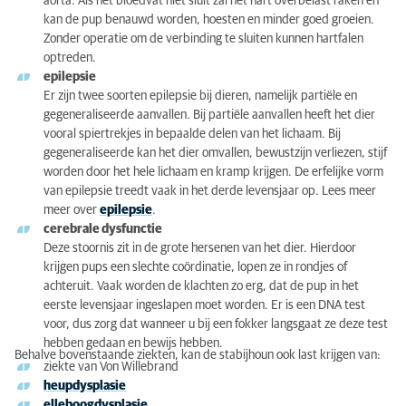
aorta. Als het bloedvat niet sluit zal het hart overbelast raken en
kan de pup benauwd worden, hoesten en minder goed groeien.
Zonder operatie om de verbinding te sluiten kunnen hartfalen
optreden.
epilepsie
Er zijn twee soorten epilepsie bij dieren, namelijk partiële en
gegeneraliseerde aanvallen. Bij partiële aanvallen heeft het dier
vooral spiertrekjes in bepaalde delen van het lichaam. Bij
gegeneraliseerde kan het dier omvallen, bewustzijn verliezen, stijf
worden door het hele lichaam en kramp krijgen. De erfelijke vorm
van epilepsie treedt vaak in het derde levensjaar op. Lees meer
meer over
epilepsie
.
cerebrale dysfunctie
Deze stoornis zit in de grote hersenen van het dier. Hierdoor
krijgen pups een slechte coördinatie, lopen ze in rondjes of
achteruit. Vaak worden de klachten zo erg, dat de pup in het
eerste levensjaar ingeslapen moet worden. Er is een DNA test
voor, dus zorg dat wanneer u bij een fokker langsgaat ze deze test
hebben gedaan en bewijs hebben.
Behalve bovenstaande ziekten, kan de stabijhoun ook last krijgen van:
ziekte van Von Willebrand
heupdysplasie
elleboogdysplasie