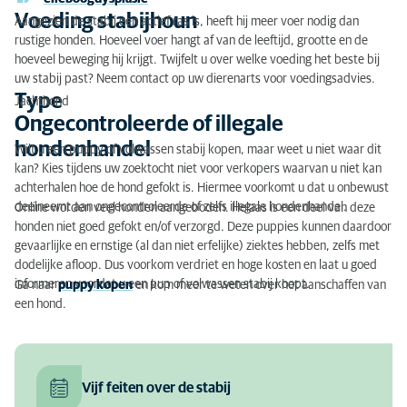
Voeding stabijhoun
Aangezien de stabij een actief ras is, heeft hij meer voer nodig dan
rustige honden. Hoeveel voer hangt af van de leeftijd, grootte en de
hoeveel beweging hij krijgt. Twijfelt u over welke voeding het beste bij
uw stabij past? Neem contact op uw dierenarts voor voedingsadvies.
Type
Jachthond
Ongecontroleerde of illegale
hondenhandel
Wilt u een puppy of volwassen stabij kopen, maar weet u niet waar dit
kan? Kies tijdens uw zoektocht niet voor verkopers waarvan u niet kan
achterhalen hoe de hond gefokt is. Hiermee voorkomt u dat u onbewust
deelneemt aan ongecontroleerde of zelfs illegale hondenhandel.
Online worden veel honden aangeboden. Helaas is een deel van deze
honden niet goed gefokt en/of verzorgd. Deze puppies kunnen daardoor
gevaarlijke en ernstige (al dan niet erfelijke) ziektes hebben, zelfs met
dodelijke afloop. Dus voorkom verdriet en hoge kosten en laat u goed
informeren voordat u een pup of volwassen stabij koopt.
Ga naar
puppy kopen
en kom meer te weten over het aanschaffen van
een hond.
Vijf feiten over de stabij