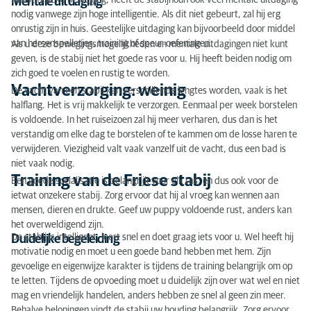
Mentale uitdaging
nodig vanwege zijn hoge intelligentie. Als dit niet gebeurt, zal hij erg
onrustig zijn in huis. Geestelijke uitdaging kan bijvoorbeeld door middel
van hersenspelletjes, training of speur-oefeningen.
Als u deze bewegingsmogelijkheden en mentale uitdagingen niet kunt
geven, is de stabij niet het goede ras voor u. Hij heeft beiden nodig om
zich goed te voelen en rustig te worden.
Vachtverzorging: weinig
De vacht van een stabij kan verschillende lengtes worden, vaak is het
halflang. Het is vrij makkelijk te verzorgen. Eenmaal per week borstelen
is voldoende. In het ruiseizoen zal hij meer verharen, dus dan is het
verstandig om elke dag te borstelen of te kammen om de losse haren te
verwijderen. Viezigheid valt vaak vanzelf uit de vacht, dus een bad is
niet vaak nodig.
Training van de Friese stabij
Een goede socialisatie is belangrijk voor elk ras, en dus ook voor de
ietwat onzekere stabij. Zorg ervoor dat hij al vroeg kan wennen aan
mensen, dieren en drukte. Geef uw puppy voldoende rust, anders kan
het overweldigend zijn.
De stabij is intelligent, leert snel en doet graag iets voor u. Wel heeft hij
Duidelijke begeleiding
motivatie nodig en moet u een goede band hebben met hem. Zijn
gevoelige en eigenwijze karakter is tijdens de training belangrijk om op
te letten. Tijdens de opvoeding moet u duidelijk zijn over wat wel en niet
mag en vriendelijk handelen, anders hebben ze snel al geen zin meer.
Behalve beloningen vindt de stabij uw houding belangrijk. Zorg ervoor