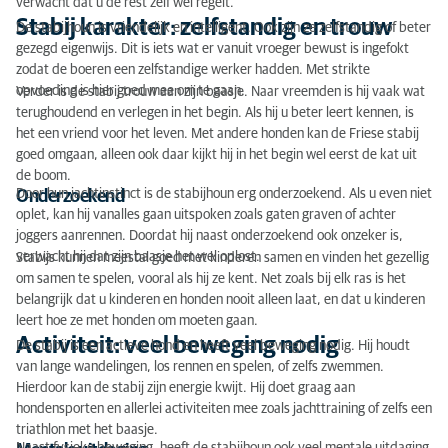
verwacht dat u de rest zelf wel regelt.
Stabij karakter: zelfstandig en trouw
De stabijhoun is vriendelijk en intelligent. Ook zijn ze zelfstandig of beter
gezegd eigenwijs. Dit is iets wat er vanuit vroeger bewust is ingefokt
zodat de boeren een zelfstandige werker hadden. Met strikte
opvoeding is hier goed mee om te gaan.
Verder is de stabij trouw aan zijn baasje. Naar vreemden is hij vaak wat
terughoudend en verlegen in het begin. Als hij u beter leert kennen, is
het een vriend voor het leven. Met andere honden kan de Friese stabij
goed omgaan, alleen ook daar kijkt hij in het begin wel eerst de kat uit
de boom.
Door hun jachtinstinct is de stabijhoun erg onderzoekend. Als u even niet
Onderzoekend
oplet, kan hij vanalles gaan uitspoken zoals gaten graven of achter
joggers aanrennen. Doordat hij naast onderzoekend ook onzeker is,
verwacht hij dat zijn baasje het wel oplost.
Stabijs kunnen meestal goed met kinderen samen en vinden het gezellig
om samen te spelen, vooral als hij ze kent. Net zoals bij elk ras is het
belangrijk dat u kinderen en honden nooit alleen laat, en dat u kinderen
leert hoe ze met honden om moeten gaan.
Activiteit: veel beweging nodig
De stabij is een actieve hond en heeft veel beweging nodig. Hij houdt
van lange wandelingen, los rennen en spelen, of zelfs zwemmen.
Hierdoor kan de stabij zijn energie kwijt. Hij doet graag aan
hondensporten en allerlei activiteiten mee zoals jachttraining of zelfs een
triathlon met het baasje.
Naast fysieke beweging, heeft de stabijhoun ook veel mentale uitdaging