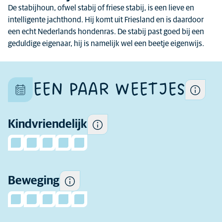
De stabijhoun, ofwel stabij of friese stabij, is een lieve en
Elke hond is uniek en ook
intelligente jachthond. Hij komt uit Friesland en is daardoor
Sommige honden zijn
binnen het ras verschillen
een echt Nederlands hondenras. De stabij past goed bij een
speelser en socialer bij
honden van elkaar.
geduldige eigenaar, hij is namelijk wel een beetje eigenwijs.
kinderen en accepteren het
gedrag van kinderen beter
dan andere honden.
EEN PAAR WEETJES
Hoeveel beweging dit ras
Kindvriendelijk
dagelijks nodig heeft.
Hoeveel ervaring als
hondenbezitter u nodig heeft
Beweging
om dit ras te nemen.