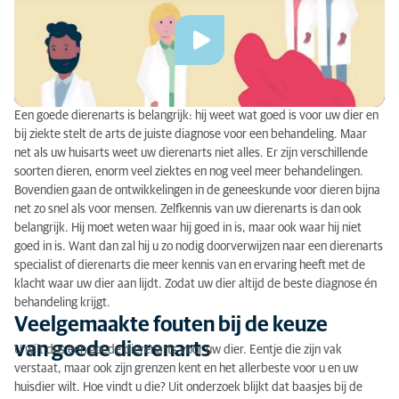
Veelgemaakte fouten bij de keuze van goede
dierenarts
Checklist voor keuze goede dierenarts én
dierenkliniek
Een goede dierenarts is belangrijk: hij weet wat goed is voor uw dier en
bij ziekte stelt de arts de juiste diagnose voor een behandeling. Maar
net als uw huisarts weet uw dierenarts niet alles. Er zijn verschillende
soorten dieren, enorm veel ziektes en nog veel meer behandelingen.
Bovendien gaan de ontwikkelingen in de geneeskunde voor dieren bijna
net zo snel als voor mensen. Zelfkennis van uw dierenarts is dan ook
belangrijk. Hij moet weten waar hij goed in is, maar ook waar hij niet
goed in is. Want dan zal hij u zo nodig doorverwijzen naar een dierenarts
specialist of dierenarts die meer kennis van en ervaring heeft met de
klacht waar uw dier aan lijdt. Zodat uw dier altijd de beste diagnose én
behandeling krijgt.
Veelgemaakte fouten bij de keuze
van goede dierenarts
U wilt dus een goede dierenarts voor uw dier. Eentje die zijn vak
verstaat, maar ook zijn grenzen kent en het allerbeste voor u en uw
huisdier wilt. Hoe vindt u die? Uit onderzoek blijkt dat baasjes bij de