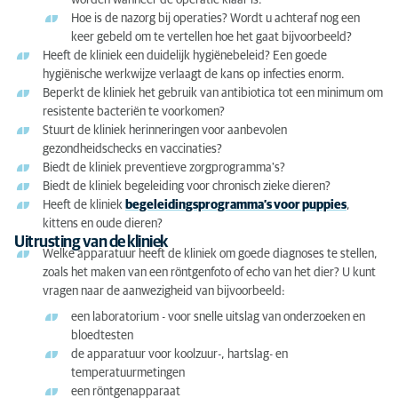
worden wanneer de operatie klaar is.
Hoe is de nazorg bij operaties? Wordt u achteraf nog een
keer gebeld om te vertellen hoe het gaat bijvoorbeeld?
Heeft de kliniek een duidelijk hygiënebeleid? Een goede
hygiënische werkwijze verlaagt de kans op infecties enorm.
Beperkt de kliniek het gebruik van antibiotica tot een minimum om
resistente bacteriën te voorkomen?
Stuurt de kliniek herinneringen voor aanbevolen
gezondheidschecks en vaccinaties?
Biedt de kliniek preventieve zorgprogramma's?
Biedt de kliniek begeleiding voor chronisch zieke dieren?
Heeft de kliniek
begeleidingsprogramma’s voor puppies
,
kittens en oude dieren?
Uitrusting van de kliniek
Welke apparatuur heeft de kliniek om goede diagnoses te stellen,
zoals het maken van een röntgenfoto of echo van het dier? U kunt
vragen naar de aanwezigheid van bijvoorbeeld:
een laboratorium - voor snelle uitslag van onderzoeken en
bloedtesten
de apparatuur voor koolzuur-, hartslag- en
temperatuurmetingen
een röntgenapparaat