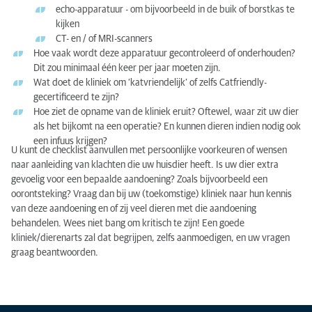
echo-apparatuur - om bijvoorbeeld in de buik of borstkas te
kijken
CT- en / of MRI-scanners
Hoe vaak wordt deze apparatuur gecontroleerd of onderhouden?
Dit zou minimaal één keer per jaar moeten zijn.
Wat doet de kliniek om ‘katvriendelijk’ of zelfs Catfriendly-
gecertificeerd te zijn?
Hoe ziet de opname van de kliniek eruit? Oftewel, waar zit uw dier
als het bijkomt na een operatie? En kunnen dieren indien nodig ook
een infuus krijgen?
U kunt de checklist aanvullen met persoonlijke voorkeuren of wensen
naar aanleiding van klachten die uw huisdier heeft. Is uw dier extra
gevoelig voor een bepaalde aandoening? Zoals bijvoorbeeld een
oorontsteking? Vraag dan bij uw (toekomstige) kliniek naar hun kennis
van deze aandoening en of zij veel dieren met die aandoening
behandelen. Wees niet bang om kritisch te zijn! Een goede
kliniek/dierenarts zal dat begrijpen, zelfs aanmoedigen, en uw vragen
graag beantwoorden.