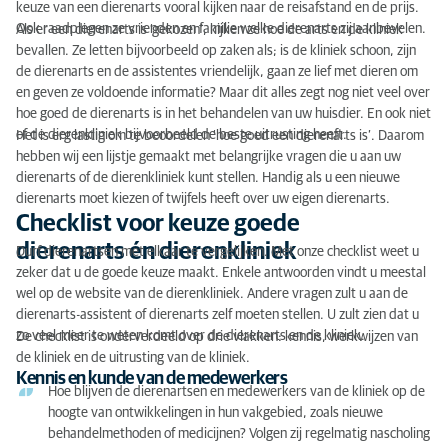
keuze van een dierenarts vooral kijken naar de reisafstand en de prijs.
Ook raadplegen ze vrienden en familie welke dierenarts zij aanbevelen.
Als er een dierenarts is ‘gekozen’, kijken ze hoe de arts en de kliniek
bevallen. Ze letten bijvoorbeeld op zaken als; is de kliniek schoon, zijn
de dierenarts en de assistentes vriendelijk, gaan ze lief met dieren om
en geven ze voldoende informatie? Maar dit alles zegt nog niet veel over
hoe goed de dierenarts is in het behandelen van uw huisdier. En ook niet
of de dierenkliniek bijvoorbeeld de beste uitrusting heeft.
Het is erg lastig om te beoordelen ‘hoe goed een dierenarts is’. Daarom
hebben wij een lijstje gemaakt met belangrijke vragen die u aan uw
dierenarts of de dierenkliniek kunt stellen. Handig als u een nieuwe
dierenarts moet kiezen of twijfels heeft over uw eigen dierenarts.
Checklist voor keuze goede
dierenarts én dierenkliniek
Durf dierenartsen met elkaar te vergelijken. Met onze checklist weet u
zeker dat u de goede keuze maakt. Enkele antwoorden vindt u meestal
wel op de website van de dierenkliniek. Andere vragen zult u aan de
dierenarts-assistent of dierenarts zelf moeten stellen. U zult zien dat u
zo veel meer te weten komt over de dierenarts en de kliniek.
De checklist is onderverdeeld op drie vlakken: kennis, werkwijzen van
de kliniek en de uitrusting van de kliniek.
Kennis en kunde van de medewerkers
Hoe blijven de dierenartsen en medewerkers van de kliniek op de
hoogte van ontwikkelingen in hun vakgebied, zoals nieuwe
behandelmethoden of medicijnen? Volgen zij regelmatig nascholing