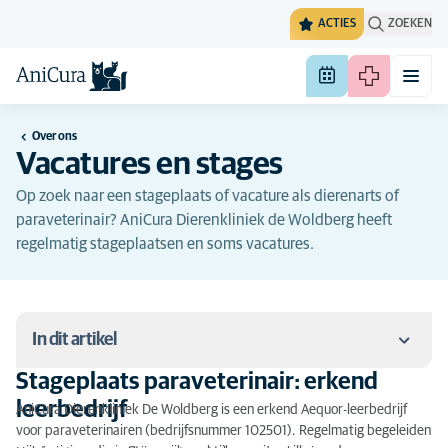
ACTIES
ZOEKEN
Over ons
Vacatures en stages
Op zoek naar een stageplaats of vacature als dierenarts of
paraveterinair? AniCura Dierenkliniek de Woldberg heeft
regelmatig stageplaatsen en soms vacatures.
In dit artikel
Stageplaats paraveterinair: erkend
Stageplaats paraveterinair: erkend leerbedrijf
leerbedrijf
AniCura Dierenkliniek De Woldberg is een erkend Aequor-leerbedrijf
voor paraveterinairen (bedrijfsnummer 102501). Regelmatig begeleiden
Stageplaats dierenarts