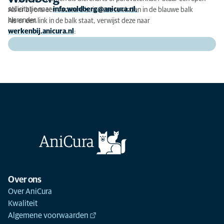
sollicitatie naar
info.woldberg@anicura.nl.
Als er bij ons een vacature is, is deze te vinden in de blauwe balk
hieronder.
Als er een link in de balk staat, verwijst deze naar
werkenbij.anicura.nl
:
Over ons
Over AniCura
Kwaliteit
Algemene voorwaarden