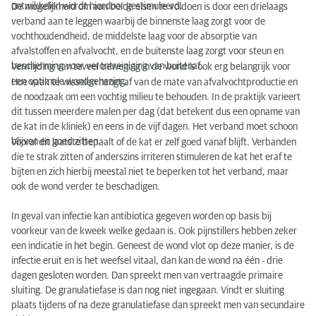
ontwikkelen wordt hierdoor gestimuleerd.
De mogelijkheid om aan beide eisen te voldoen is door een drielaags
verband aan te leggen waarbij de binnenste laag zorgt voor de
vochthoudendheid, de middelste laag voor de absorptie van
afvalstoffen en afvalvocht, en de buitenste laag zorgt voor steun en
bescherming voor verontreiniging van buitenaf.
Vermijding van teveel beweging in de wond is ook erg belangrijk voor
een optimale wondgenezing.
Hoe vaak te wisselen hangt af van de mate van afvalvochtproductie en
de noodzaak om een vochtig milieu te behouden. In de praktijk varieert
dit tussen meerdere malen per dag (dat betekent dus een opname van
de kat in de kliniek) en eens in de vijf dagen. Het verband moet schoon
blijven en goed zitten.
Vooral dit laatste bepaalt of de kat er zelf goed vanaf blijft. Verbanden
die te strak zitten of anderszins irriteren stimuleren de kat het eraf te
bijten en zich hierbij meestal niet te beperken tot het verband, maar
ook de wond verder te beschadigen.
In geval van infectie kan antibiotica gegeven worden op basis bij
voorkeur van de kweek welke gedaan is. Ook pijnstillers hebben zeker
een indicatie in het begin. Geneest de wond vlot op deze manier, is de
infectie eruit en is het weefsel vitaal, dan kan de wond na één - drie
dagen gesloten worden. Dan spreekt men van vertraagde primaire
sluiting. De granulatiefase is dan nog niet ingegaan. Vindt er sluiting
plaats tijdens of na deze granulatiefase dan spreekt men van secundaire