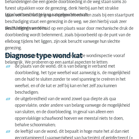
behandelingen die een goede doorbloeding in de weg staan soms zo
funest uitpakken voor de genezing, denk hierbij aan het strakke
(gips)verband dat te lang aangehouden wordt.
Maar ook beschadiging van de eigen bloedvaten zoals bij een staartpunt
beschadiging staat een genezing in de weg; we zien hierbij vaak zeer
slecht helende wonden.
Beschadiging van de huid op een plaats waar door mechanische druk de
doorbloeding wordt belemmerd, zoals bijvoorbeeld op de punt van de
elleboog tijdens het liggen, zijn ook berucht vanwege hun slechte
genezing.
Diagnose type wond kat
Voor een eventuele behandeling is een goede wondinspectie vooraf
belangrijk. We proberen op een aantal aspecten te letten:
de plaats van de wond; dit is van belang in verband met
doorbloeding, het type weefsel wat aanwezig is, de mogelijkheid
om de huid te sluiten zonder te veel spanning te creëren in het
weefsel, en of de kat er zelf bij kan en het zelf zou kunnen
beschadigen;
de uitgebreidheid van de wond zowel qua diepte als qua
oppervlakte; onder andere van belang vanwege de mogelijkheid
van sluiten, en de doorbloeding. In geval van alleen een
oppervlakkige schaafwond hoeven we meestal niets te doen,
behalve schoonmaken;
de leeftijd van de wond; dit bepaalt in hoge mate het al dan niet
gecontamineerd (=aanwezigheid van bacteriën) of geïnfecteerd (=