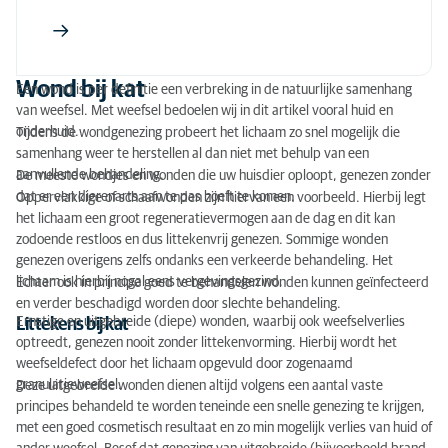
Wond bij kat
Een wond is per definitie een verbreking in de natuurlijke samenhang
van weefsel. Met weefsel bedoelen wij in dit artikel vooral huid en
onderhuid.
Tijdens de wondgenezing probeert het lichaam zo snel mogelijk die
samenhang weer te herstellen al dan niet met behulp van een
aanvullende behandeling.
De meeste wondjes en wonden die uw huisdier oploopt, genezen zonder
dat er een dierenarts aan te pas hoeft te komen.
Oppervlakkige of schaafwonden zijn hiervan een voorbeeld. Hierbij legt
het lichaam een groot regeneratievermogen aan de dag en dit kan
zodoende restloos en dus littekenvrij genezen. Sommige wonden
genezen overigens zelfs ondanks een verkeerde behandeling. Het
lichaam is hierbij nogal eens vergevingsgezind.
Echter ook in principe goed te behandelen wonden kunnen geïnfecteerd
en verder beschadigd worden door slechte behandeling.
Ernstige en uitgebreide (diepe) wonden, waarbij ook weefselverlies
Littekens bij kat
optreedt, genezen nooit zonder littekenvorming. Hierbij wordt het
weefseldefect door het lichaam opgevuld door zogenaamd
granulatieweefsel.
Deze uitgebreide wonden dienen altijd volgens een aantal vaste
principes behandeld te worden teneinde een snelle genezing te krijgen,
met een goed cosmetisch resultaat en zo min mogelijk verlies van huid of