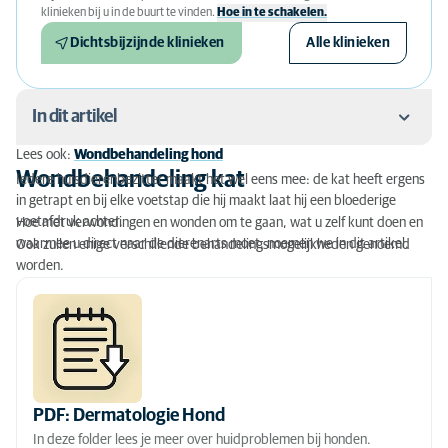
klinieken bij u in de buurt te vinden.
Hoe in te schakelen.
Dichtsbijzijnde klinieken
Alle klinieken
In dit artikel
Lees ook:
Wondbehandeling hond
Wondbehandeling kat
Wondbehandeling kat
Iedere huisdierenbezitter maakt het wel eens mee: de kat heeft ergens
in getrapt en bij elke voetstap die hij maakt laat hij een bloederige
Wond bij kat
voetafdruk achter.
Hoe met verwondingen en wonden om te gaan, wat u zelf kunt doen en
waarmee u direct naar de dierenarts moet, noemen we in dit artikel.
Ook zullen enige verschillende behandelingsmogelijkheden genoemd
Wondgenezing bij kat
worden.
Diagnose type wond kat
Verzorging wond
PDF: Dermatologie Hond
In deze folder lees je meer over huidproblemen bij honden.