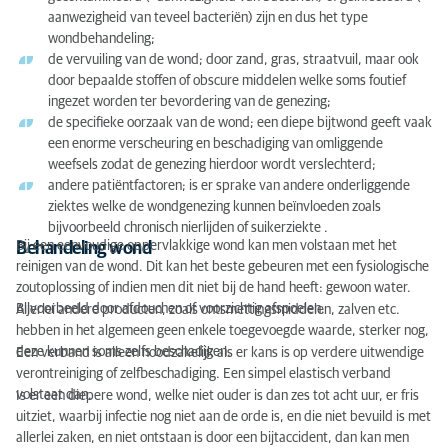
aanwezigheid van teveel bacteriën) zijn en dus het type
wondbehandeling;
de vervuiling van de wond; door zand, gras, straatvuil, maar ook
door bepaalde stoffen of obscure middelen welke soms foutief
ingezet worden ter bevordering van de genezing;
de specifieke oorzaak van de wond; een diepe bijtwond geeft vaak
een enorme verscheuring en beschadiging van omliggende
weefsels zodat de genezing hierdoor wordt verslechterd;
andere patiëntfactoren; is er sprake van andere onderliggende
ziektes welke de wondgenezing kunnen beïnvloeden zoals
bijvoorbeeld chronisch nierlijden of suikerziekte .
Bij een eenvoudige oppervlakkige wond kan men volstaan met het
Behandeling wond
reinigen van de wond. Dit kan het beste gebeuren met een fysiologische
zoutoplossing of indien men dit niet bij de hand heeft: gewoon water.
Bijvoorbeeld door afdouchen of voorzichtig afspoelen.
Allerlei andere producten, zoals ontsmettingsmiddelen, zalven etc.
hebben in het algemeen geen enkele toegevoegde waarde, sterker nog,
deze kunnen soms zelfs beschadigen.
Een verband is alleen noodzakelijk als er kans is op verdere uitwendige
verontreiniging of zelfbeschadiging. Een simpel elastisch verband
volstaat dan.
Is er een diepere wond, welke niet ouder is dan zes tot acht uur, er fris
uitziet, waarbij infectie nog niet aan de orde is, en die niet bevuild is met
allerlei zaken, en niet ontstaan is door een bijtaccident, dan kan men