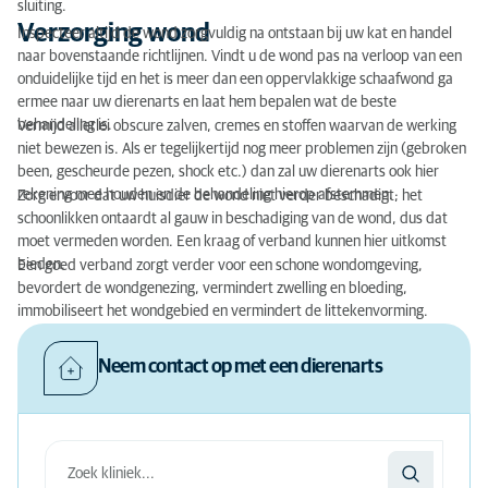
sluiting.
Verzorging wond
Inspecteer altijd de wond zorgvuldig na ontstaan bij uw kat en handel
naar bovenstaande richtlijnen. Vindt u de wond pas na verloop van een
onduidelijke tijd en het is meer dan een oppervlakkige schaafwond ga
ermee naar uw dierenarts en laat hem bepalen wat de beste
behandeling is.
Vermijd allerlei obscure zalven, cremes en stoffen waarvan de werking
niet bewezen is. Als er tegelijkertijd nog meer problemen zijn (gebroken
been, gescheurde pezen, shock etc.) dan zal uw dierenarts ook hier
rekening mee houden en de behandeling hierop afstemmen.
Zorg ervoor dat uw huisdier de wond niet verder beschadigt; het
schoonlikken ontaardt al gauw in beschadiging van de wond, dus dat
moet vermeden worden. Een kraag of verband kunnen hier uitkomst
bieden.
Een goed verband zorgt verder voor een schone wondomgeving,
bevordert de wondgenezing, vermindert zwelling en bloeding,
immobiliseert het wondgebied en vermindert de littekenvorming.
Neem contact op met een dierenarts