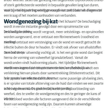
ander weefsel. Besef dat genezing van uitgebreide (bijvoorbeeld brand-
of sterk geïnfecteerde wonden) in bepaalde gevallen lang kan duren,
waarbij veel inspanning wordt gevraagd van zowel baas als dierenarts!
Vaak zijn hierbij ook beperkingen voor de kat zelf, zoals het dragen van
een kraag of het moeten aanhouden van verbanden.
Wondgenezing bij kat
Hoe werkt de genezing van een wond in het lichaam? De beschadiging
wordt in eerste instantie gevolgd door een opruimreactie van
beschadigde cellen.
De bloedvoorziening wordt vergroot, meer ontstekings- en opruimcellen
worden aangevoerd, en er ontstaat een fibrinenetwerk (roodheid en
zwelling).
Hiermee ontstaat een versteviging van de wond en wordt getracht de
infectie buiten de deur te houden. Er vindt ook afvoer van afvalstoffen
naar buiten op.
De wond ziet er uitwendig vochtig uit. Is het een grote wond dan begint
hierna de vorming van vulweefsel (granulatiefase). Vanuit de
wondranden vindt huidvorming plaats. Het tijdelijke fibrinenetwerk
wordt vervangen door een permanente bindweefselstructuur.
Hierbinnen kunnen zich bloedvaten vormen, en uiteindelijk vindt een
verkleining hiervan plaats door samentrekking (littekenretractie). Dit
hele proces kan vele maanden duren.
Is er sprake van infectie dan kunt u met name pusserige uitvloeiing zien,
is er sprake van totale afsterving van de huid dan vinden we een zwarte
schil over de wond. De geur hierbij is niet prettig.
In het algemeen kunt u stellen dat hoe beter de doorbloeding van
weefsel, des te sneller de wondgenezing en des te geringer de kans of
infectie.
Via het bloed worden alle factoren aangevoerd die in de verschillende
fasen van wondgenezing nodig zijn. Daarom kunnen uitwendige