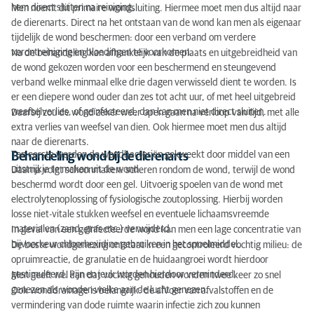
hem direct sluiten na reiniging.
Men noemt dit primaire wondsluiting. Hiermee moet men dus altijd naar
de dierenarts. Direct na het ontstaan van de wond kan men als eigenaar
tijdelijk de wond beschermen: door een verband om verdere
verontreiniging en bloedingen te voorkomen.
Na de behandeling kan afhankelijk van de plaats en uitgebreidheid van
de wond gekozen worden voor een beschermend en steungevend
verband welke minmaal elke drie dagen verwisseld dient te worden. Is
er een diepere wond ouder dan zes tot acht uur, of met heel uitgebreid
weefselverlies, of geïnfecteerd, dan kan men niet direct sluiten.
Daarbij zou de wond zeker weer open gaan na verloop van tijd, met alle
extra verlies van weefsel van dien. Ook hiermee moet men dus altijd
naar de dierenarts.
Ten eerste worden de wondbacteriën gekweekt door middel van een
Behandeling wond bij de dierenarts
uitstrijkje te maken uit de wond.
Daarna volgt schoonmaken: scheren rondom de wond, terwijl de wond
beschermd wordt door een gel. Uitvoerig spoelen van de wond met
electrolytenoplossing of fysiologische zoutoplossing. Hierbij worden
losse niet-vitale stukken weefsel en eventuele lichaamsvreemde
materialen (zand, gras etc.) verwijderd.
In geval van een geïnfecteerde wond kan men een lage concentratie van
bijvoorkeur chloorhexidine gebruiken in het spoelmiddel.
De beste wondgenezing ontstaat in een gecontroleerd vochtig milieu: de
opruimreactie, de granulatie en de huidaangroei wordt hierdoor
gestimuleerd. Pijn en jeuk worden hierdoor verminderd.
Men geeft wel aan dat vochtig gehouden wonden twee keer zo snel
genezen als wonden welke aan de lucht genezen.
Ook wonddrainage is belangrijk: de afvoer van afvalstoffen en de
vermindering van dode ruimte waarin infectie zich zou kunnen