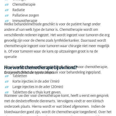
naar:
Specialismen in de diergeneeskunde
Chemotherapie
Wil je weten wat een dierenarts-specialist nu eigenlijk is? Ga
Wat is een dierenarts-specialist?
Radiatie
naar:
Wat is een dierenarts-specialist?
Palliatieve zorgen
Immunotherapie
Dierenarts-specialist - wat is dat?
Welke behandelmethode geschikt is voor de patiënt hangt onder
De dierenarts-specialist is afgestudeerd in
andere af van welk type de tumor is. Chemotherapie wordt om
Diergeneeskunde en heeft vervolgens doorgeleerd
verschillende redenen ingezet. Het wordt ingezet voor tumoren die erg
binnen een specialistisch deelgebied. Deze dierenarts-
gevoelig zijn voor de chemo zoals lymfeklierkanker. Daarnaast wordt
specialisten hebben de meeste kennis en ervaring op
chemotherapie ingezet voor tumoren waar chirurgie niet meer mogelijk
een specifiek diergeneeskundig gebied. De "EBVS" is
is. Of voor tumoren waar de kans op uitzaaiingen groot is na de
het officiële Europese orgaan dat deze specialisaties
operatie
administreert.
Als u in overleg met uw dierenarts heeft gekozen voor chemotherapie,
Hoe werkt chemotherapie bij uw hond?
dan wordt direct de eerste afspraak voor behandeling ingepland.
Er zijn verschillende types chemo:
Tabletten
Korte injecties in de ader (1min)
Lange injecties in de ader (20min)
Tabletten die u thuis kunt geven.
Wanneer uw dier voor chemotherapie komt, heeft u eerst een gesprek
met de desbetreffende dierenarts. Vervolgens vindt er een klinisch
onderzoek plaats. Hierna wordt er wat bloed afgenomen. Indien de
bloedwaarden goed zijn, wordt de chemotherapie toegediend. Over het