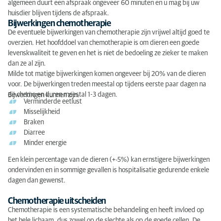
algemeen duurt een afspraak ongeveer 60 minuten en u mag bij uw
huisdier blijven tijdens de afspraak.
Bijwerkingen chemotherapie
De eventuele bijwerkingen van chemotherapie zijn vrijwel altijd goed te
overzien. Het hoofddoel van chemotherapie is om dieren een goede
levenskwaliteit te geven en het is niet de bedoeling ze zieker te maken
dan ze al zijn.
Milde tot matige bijwerkingen komen ongeveer bij 20% van de dieren
voor. De bijwerkingen treden meestal op tijdens eerste paar dagen na
de chemo en duren meestal 1-3 dagen.
Bijwerkingen kunnen zijn:
Verminderde eetlust
Misselijkheid
Braken
Diarree
Minder energie
Een klein percentage van de dieren (+-5%) kan ernstigere bijwerkingen
ondervinden en in sommige gevallen is hospitalisatie gedurende enkele
dagen dan gewenst.
Chemotherapie uitscheiden
Chemotherapie is een systematische behandeling en heeft invloed op
het hele lichaam, dus zowel op de slechte als op de goede cellen. De