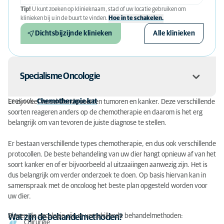
Tip!
U kunt zoeken op klinieknaam, stad of uw locatie gebruiken om
klinieken bij u in de buurt te vinden.
Hoe in te schakelen.
Dichtsbijzijnde klinieken
Alle klinieken
Specialisme Oncologie
Lees ook:
Chemotherapie kat
Er zijn veel verschillende soorten tumoren en kanker. Deze verschillende
soorten reageren anders op de chemotherapie en daarom is het erg
Deze behandeling en/of aandoening valt (onder andere) onder
belangrijk om van tevoren de juiste diagnose te stellen.
het diergeneeskundige deelgebied
Oncologie
. Wat houdt in de
diergeneeskunde 'Ocologie' in? Ga naar:
Specialisme
Er bestaan verschillende types chemotherapie, en dus ook verschillende
Oncologie
De "
European Board of Veterinary Specialists
" (
ebvs.eu
) kent
protocollen. De beste behandeling van uw dier hangt opnieuw af van het
specialistische registraties toe aan afgestudeerde dierenarts-
soort kanker en of er bijvoorbeeld al uitzaaiingen aanwezig zijn. Het is
specialisten.
dus belangrijk om verder onderzoek te doen. Op basis hiervan kan in
Vaak werkt een specialist in een bepaald diergeneeskundig
Samenwerking
samenspraak met de oncoloog het beste plan opgesteld worden voor
gebied samen met andere specialisten en experts. Als er
uw dier.
bijvoorbeeld een operatie nodig is, zal een chirurg bijna altijd
ondersteund worden door de radioloog voor een goede
Binnen de oncologie zijn er verschillende behandelmethoden:
Wat zijn de behandelmethoden?
beeldvorming
(vorming van het beeld) van de patiënt.
Meer specialisaties in de diergeneeskunde zien? Ga
Chirurgie