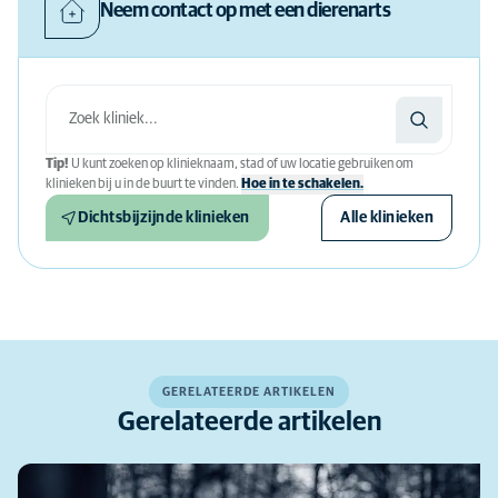
Neem contact op met een dierenarts
Tip!
U kunt zoeken op klinieknaam, stad of uw locatie gebruiken om
klinieken bij u in de buurt te vinden.
Hoe in te schakelen.
Dichtsbijzijnde klinieken
Alle klinieken
GERELATEERDE ARTIKELEN
Gerelateerde artikelen