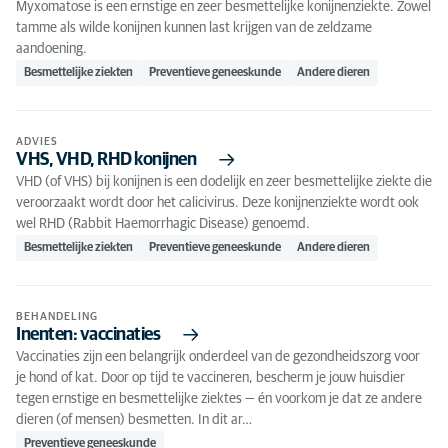
Myxomatose is een ernstige en zeer besmettelijke konijnenziekte. Zowel
tamme als wilde konijnen kunnen last krijgen van de zeldzame
aandoening.
Besmettelijke ziekten
Preventieve geneeskunde
Andere dieren
ADVIES
VHS, VHD, RHD konijnen
VHD (of VHS) bij konijnen is een dodelijk en zeer besmettelijke ziekte die
veroorzaakt wordt door het calicivirus. Deze konijnenziekte wordt ook
wel RHD (Rabbit Haemorrhagic Disease) genoemd.
Besmettelijke ziekten
Preventieve geneeskunde
Andere dieren
BEHANDELING
Inenten: vaccinaties
Vaccinaties zijn een belangrijk onderdeel van de gezondheidszorg voor
je hond of kat. Door op tijd te vaccineren, bescherm je jouw huisdier
tegen ernstige en besmettelijke ziektes — én voorkom je dat ze andere
dieren (of mensen) besmetten. In dit ar…
Preventieve geneeskunde