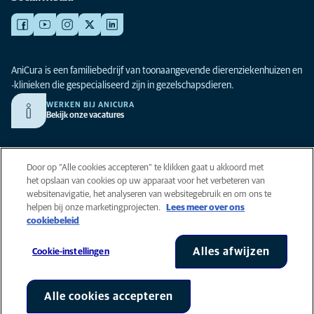
AniCura is een familiebedrijf van toonaangevende dierenziekenhuizen en
-klinieken die gespecialiseerd zijn in gezelschapsdieren.
WERKEN BIJ ANICURA
Bekijk onze vacatures
Privacy
Door op “Alle cookies accepteren” te klikken gaat u akkoord met
Algemene voorwaarden
het opslaan van cookies op uw apparaat voor het verbeteren van
websitenavigatie, het analyseren van websitegebruik en om ons te
Cookies
helpen bij onze marketingprojecten.
Lees meer over ons
Toegankelijkheid
cookiebeleid
Global Human Rights
AniCura is onderdeel van Mars, Inc © 2026
Alles afwijzen
Cookie-instellingen
Alle cookies accepteren
Cookie-instellingen