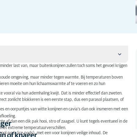
inder last van, maar buitenkonijnen zullen toch soms het gevoel krijgen
n koude omgeving, maar minder tegen warmte. Bij temperaturen boven
ieren moeite om hun lichaamswarmte af te voeren en zo hun
 vooral via hun ademhaling kwijt. Dat is minder effectief dan zweten.
ect zonlicht blokkeren is een eerste stap, dus een parasol plaatsen, of
es en oorpuntjes van witte konijnen en cavia’s dan ook insmeren met een
afkoeling.
 af dan een dik pak hooi, stro of zaagsel. U kunt tegels eventueel in de
ager
p met extreme temperatuurverschillen.
cool-pods/ice-pods), met een voor konijnen veilige inhoud. De
jn of knager