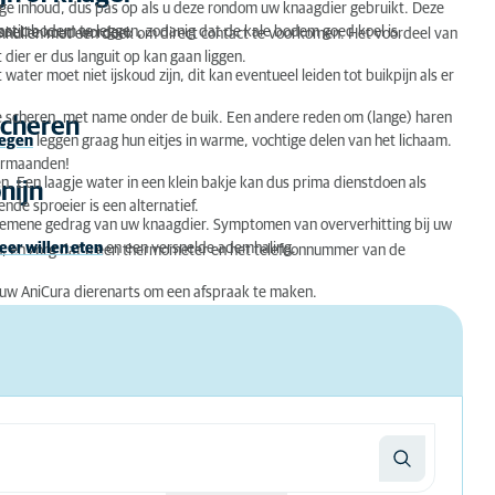
ge inhoud, dus pas op als u deze rondom uw knaagdier gebruikt. Deze
lastic bodem te leggen, zodanig dat de kale bodem goed koel is.
snel te koud worden.
, omhullen met een doek om direct contact te voorkomen. Het voordeel van
 dier er dus languit op kan gaan liggen.
ater moet niet ijskoud zijn, dit kan eventueel leiden tot buikpijn als er
t te scheren, met name onder de buik. Een andere reden om (lange) haren
scheren
iegen
leggen graag hun eitjes in warme, vochtige delen van het lichaam.
mermaanden!
 Een laagje water in een klein bakje kan dus prima dienstdoen als
nijn
nde sproeier is een alternatief.
algemene gedrag van uw knaagdier. Symptomen van oververhitting bij uw
eer willen eten
en een versnelde ademhaling.
en, en zorg dat u een thermometer en het telefoonnummer van de
t uw AniCura dierenarts om een afspraak te maken.