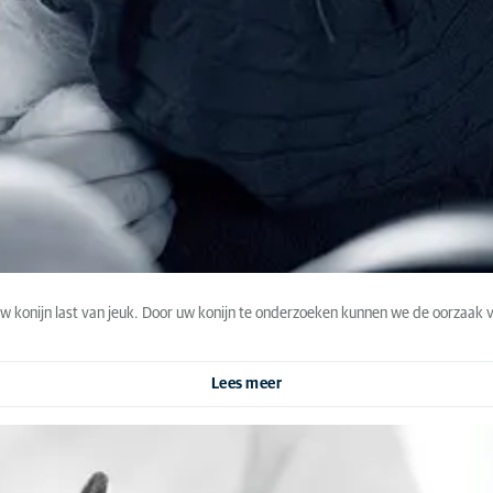
 uw konijn last van jeuk. Door uw konijn te onderzoeken kunnen we de oorzaak 
Lees meer