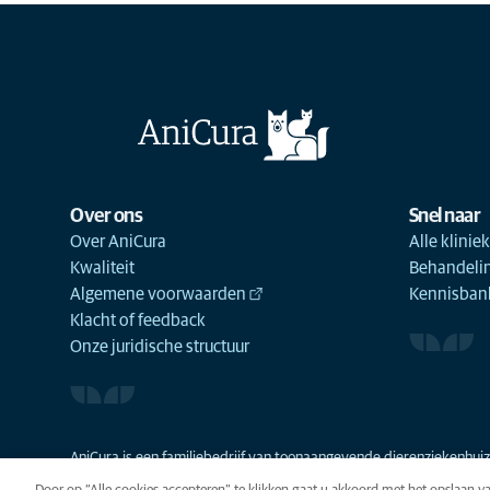
Over ons
Snel naar
Over AniCura
Alle klinie
Kwaliteit
Behandeli
Algemene voorwaarden
Kennisbank
Klacht of feedback
Onze juridische structuur
AniCura is een familiebedrijf van toonaangevende dierenziekenhuize