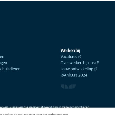
Werken bij
ken
Vacatures
ngen
Over werken bij ons
 huisdieren
Jouw ontwikkeling
©AniCura 2024
n en -klinieken die gespecialiseerd zijn in gezelschapsdieren.