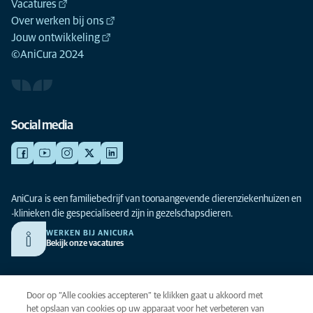
Vacatures
Over werken bij ons
Jouw ontwikkeling
©AniCura 2024
Social media
AniCura is een familiebedrijf van toonaangevende dierenziekenhuizen en
-klinieken die gespecialiseerd zijn in gezelschapsdieren.
WERKEN BIJ ANICURA
Bekijk onze vacatures
Privacy
Door op “Alle cookies accepteren” te klikken gaat u akkoord met
Algemene voorwaarden
het opslaan van cookies op uw apparaat voor het verbeteren van