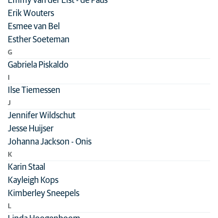
Emmy van der Elst - de Paus
Erik Wouters
Esmee van Bel
Esther Soeteman
G
Gabriela Piskaldo
I
Ilse Tiemessen
J
Jennifer Wildschut
Jesse Huijser
Johanna Jackson - Onis
K
Karin Staal
Kayleigh Kops
Kimberley Sneepels
L