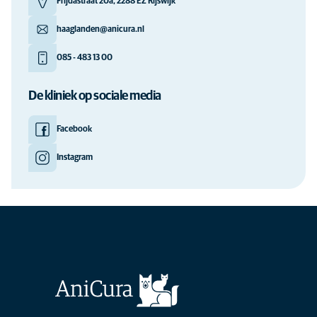
Frijdastraat 20a, 2288 EZ Rijswijk
haaglanden@anicura.nl
085 - 483 13 00
De kliniek op sociale media
Facebook
Instagram