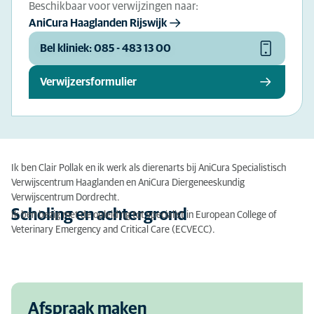
Beschikbaar voor verwijzingen naar:
AniCura Haaglanden Rijswijk
Bel kliniek: 085 - 483 13 00
Verwijzersformulier
Ik ben Clair Pollak en ik werk als dierenarts bij
AniCura
Specialistisch
Verwijscentrum Haaglanden en
AniCura
Diergeneeskundig
Verwijscentrum Dordrecht.
Scholing en achtergrond
Ik ben bezig met de opleiding tot specialist in European College of
Veterinary Emergency and Critical Care (ECVECC).
Afspraak maken