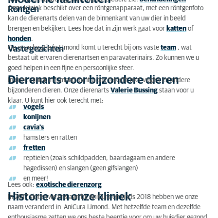
Onze kliniek beschikt over een röntgenapparaat, met een röntgenfoto
Rontgen
Vacatures
kan de dierenarts delen van de binnenkant van uw dier in beeld
brengen en bekijken. Lees hoe dat in zijn werk gaat voor
katten
of
honden
.
Op onze locatie in IJmond komt u terecht bij ons vaste
team
, wat
Vaste gezichten
bestaat uit ervaren dierenartsen en paravaterinairs. Zo kunnen we u
goed helpen in een fijne en persoonlijke sfeer.
Dierenarts voor bijzondere dieren
In onze kliniek in IJmond kunt u ook terecht met vogels en andere
bijzonderen dieren. Onze dierenarts
Valerie Bussing
staan voor u
klaar. U kunt hier ook terecht met:
vogels
konijnen
cavia's
hamsters en ratten
fretten
reptielen (zoals schildpadden, baardagaam en andere
hagedissen) en slangen (geen gifslangen)
en meer!
Lees ook:
exotische dierenzorg
Historie van onze kliniek
In 2017 sloten we ons aan bij AniCura en sinds 2018 hebben we onze
naam veranderd in AniCura IJmond. Met hetzelfde team en dezelfde
enthousiasme zetten we ons beste beentje voor om uw huisdier gezond