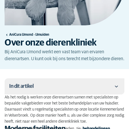
AniCura IJmond - IJmuiden
Over onze dierenkliniek
Bij AniCura IJmond werkt een vast team van ervaren
dierenartsen. U kunt ook bij ons terecht met bijzondere dieren.
In dit artikel
Als het nodig is werken onze dierenartsen samen met specialisten op
Moderne faciliteiten
bepaalde vakgebieden voor het beste behandelplan van uw huisdier.
Daarnaast vindt u regelmatig specialisten op onze locatie Kennemerland
Dierenarts voor bijzondere dieren
in Velserbroek. Op deze manier hoeft u, als uw dier complexe zorg nodig
heeft, niet naar een heel andere dierenkliniek toe.
Historie van onze kliniek
Moderne faciliteiten
Voor alle behandelingen die wij aanbieden, zie:
behandelingen