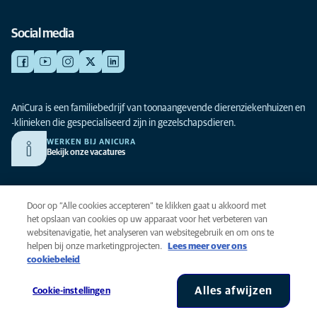
Social media
AniCura is een familiebedrijf van toonaangevende dierenziekenhuizen en
-klinieken die gespecialiseerd zijn in gezelschapsdieren.
WERKEN BIJ ANICURA
Bekijk onze vacatures
Privacy
Door op “Alle cookies accepteren” te klikken gaat u akkoord met
Algemene voorwaarden
het opslaan van cookies op uw apparaat voor het verbeteren van
websitenavigatie, het analyseren van websitegebruik en om ons te
Cookies
helpen bij onze marketingprojecten.
Lees meer over ons
Toegankelijkheid
cookiebeleid
Global Human Rights
AniCura is onderdeel van Mars, Inc © 2026
Alles afwijzen
Cookie-instellingen