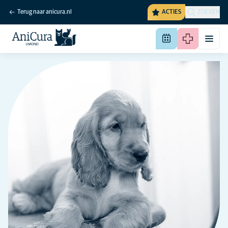
Terug naar anicura.nl
ACTIES
ZOEKEN