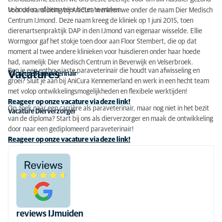
te houden, of hem weer beter te maken.
Voor de aansluiting bij AniCura werkten we onder de naam Dier Medisch
Centrum IJmond. Deze naam kreeg de kliniek op 1 juni 2015, toen
dierenartsenpraktijk DAP in den IJmond van eigenaar wisselde. Ellie
Wormgoor gaf het stokje toen door aan Floor Stembert, die op dat
moment al twee andere klinieken voor huisdieren onder haar hoede
had, namelijk Dier Medisch Centrum in Beverwijk en Velserbroek.
Ben je een enthousiaste paraveterinair die houdt van afwisseling en
Vacatures
Vacature Paraveterinair
groei? Sluit je aan bij AniCura Kennemerland en werk in een hecht team
met volop ontwikkelingsmogelijkheden en flexibele werktijden!
Reageer op onze vacature via deze link!
Op zoek naar een carrière als paraveterinair, maar nog niet in het bezit
Vacature Dierverzorger
van de diploma? Start bij ons als dierverzorger en maak de ontwikkeling
door naar een gediplomeerd paraveterinair!
Reageer op onze vacature via deze link!
reviews IJmuiden