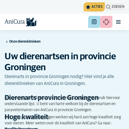
ACTIES
ZOEKEN
Onze dierenklinieken
Uw dierenartsen in provincie
Groningen
Dierenarts in provincie Groningen nodig? Hier vind je alle
dierenklinieken van AniCura in Groningen.
Dierenarts provincie Groningen
Op zoek naar een dierenarts in provincie Groningen? Gebruik hiervoor
onderstaande lijst. U bent van harte welkom bij de dierenartsen en
paraveterinairen van AniCura in provincie Groningen.
Hoge kwaliteit
Ook in de provincie Groningen werken wij hard aan hoge kwaliteit zorg
voor dieren. Meer weten over de kwaliteit van AniCura? Ga naar: