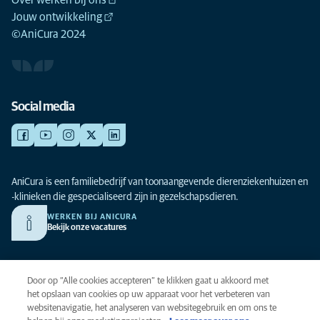
Over werken bij ons
Jouw ontwikkeling
©AniCura 2024
Social media
AniCura is een familiebedrijf van toonaangevende dierenziekenhuizen en
-klinieken die gespecialiseerd zijn in gezelschapsdieren.
WERKEN BIJ ANICURA
Bekijk onze vacatures
Privacy
Door op “Alle cookies accepteren” te klikken gaat u akkoord met
Algemene voorwaarden
het opslaan van cookies op uw apparaat voor het verbeteren van
websitenavigatie, het analyseren van websitegebruik en om ons te
Cookies