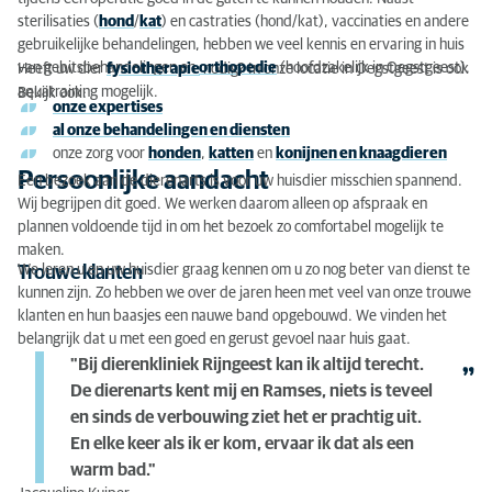
sterilisaties (
hond
/
kat
) en castraties (hond/kat), vaccinaties en andere
gebruikelijke behandelingen, hebben we veel kennis en ervaring in huis
van gebitsbehandelingen en
orthopedie
(hoofdzakelijk in Oegstgeest).
Heeft uw dier
fysiotherapie
nodig? In onze locatie in Oegstgeest is ook
aquatraining mogelijk.
Bekijk ook:
onze expertises
al onze behandelingen en diensten
onze zorg voor
honden
,
katten
en
konijnen en knaagdieren
Persoonlijke aandacht
Een bezoek aan de dierenarts is voor uw huisdier misschien spannend.
Wij begrijpen dit goed. We werken daarom alleen op afspraak en
plannen voldoende tijd in om het bezoek zo comfortabel mogelijk te
maken.
We leren u en uw huisdier graag kennen om u zo nog beter van dienst te
Trouwe klanten
kunnen zijn. Zo hebben we over de jaren heen met veel van onze trouwe
klanten en hun baasjes een nauwe band opgebouwd. We vinden het
belangrijk dat u met een goed en gerust gevoel naar huis gaat.
"Bij dierenkliniek Rijngeest kan ik altijd terecht.
De dierenarts kent mij en Ramses, niets is teveel
en sinds de verbouwing ziet het er prachtig uit.
En elke keer als ik er kom, ervaar ik dat als een
warm bad."