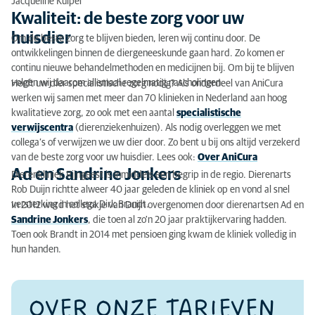
Jacqueline Kuiper
Kwaliteit: de beste zorg voor uw
huisdier
Om de beste zorg te blijven bieden, leren wij continu door. De
ontwikkelingen binnen de diergeneeskunde gaan hard. Zo komen er
continu nieuwe behandelmethoden en medicijnen bij. Om bij te blijven
volgen wij daarom allemaal regelmatig nascholingen.
Heeft uw dier specialistische zorg nodig? Als onderdeel van AniCura
werken wij samen met meer dan 70 klinieken in Nederland aan hoog
kwalitatieve zorg, zo ook met een aantal
specialistische
verwijscentra
(dierenziekenhuizen). Als nodig overleggen we met
collega’s of verwijzen we uw dier door. Zo bent u bij ons altijd verzekerd
van de beste zorg voor uw huisdier. Lees ook:
Over AniCura
Ad en Sandrine Jonkers
Dierenkliniek Rijngeest is inmiddels een begrip in de regio. Dierenarts
Rob Duijn richtte alweer 40 jaar geleden de kliniek op en vond al snel
versterking in collega Dirk Brandt.
In 2012 werd het stokje van Duijn overgenomen door dierenartsen Ad en
Sandrine Jonkers
, die toen al zo'n 20 jaar praktijkervaring hadden.
Toen ook Brandt in 2014 met pensioen ging kwam de kliniek volledig in
hun handen.
OVER ONZE TARIEVEN