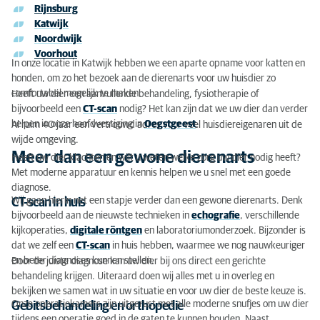
Rijnsburg
Kwaliteit: de beste zorg voor uw huisdier
Katwijk
Noordwijk
Ad en Sandrine Jonkers
Voorhout
In onze locatie in Katwijk hebben we een aparte opname voor katten en
honden, om zo het bezoek aan de dierenarts voor uw huisdier zo
comfortabel mogelijk te maken.
Heeft uw dier een aanvullende behandeling, fysiotherapie of
bijvoorbeeld een
CT-scan
nodig? Het kan zijn dat we uw dier dan verder
helpen in onze hoofdvestiging in
Oegstgeest
.
Al ruim 40 jaar een vertrouwd adres voor veel huisdiereigenaren uit de
wijde omgeving.
Meer dan een gewone dierenarts
Heeft uw dier klachten en wilt u weten welke zorg uw dier nodig heeft?
Met moderne apparatuur en kennis helpen we u snel met een goede
diagnose.
Wij gaan hierin net een stapje verder dan een gewone dierenarts. Denk
CT-scan in huis
bijvoorbeeld aan de nieuwste technieken in
echografie
, verschillende
kijkoperaties,
digitale röntgen
en laboratoriumonderzoek. Bijzonder is
dat we zelf een
CT-scan
in huis hebben, waarmee we nog nauwkeuriger
en beter diagnoses kunnen stellen.
Door de juiste diagnose kan uw dier bij ons direct een gerichte
behandeling krijgen. Uiteraard doen wij alles met u in overleg en
bekijken we samen wat in uw situatie en voor uw dier de beste keuze is.
Onze operatiekamers zijn uitgerust met alle moderne snufjes om uw dier
Gebitsbehandeling en orthopedie
tijdens een operatie goed in de gaten te kunnen houden. Naast