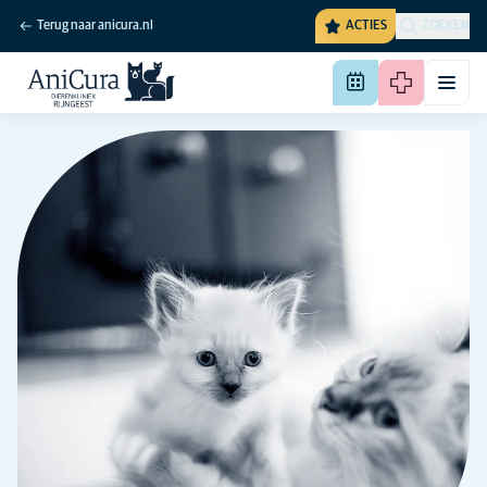
Terug naar anicura.nl
ACTIES
ZOEKEN