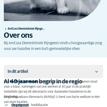
AniCura Dierenkliniek Rijngeest - Katwijk
Over ons
Bij AniCura Dierenkliniek Rijngeest vindt u hoogwaardige zorg
voor uw huisdier in een toch gemoedelijke sfeer.
In dit artikel
Al 40 jaar een begrip in de regio
Een
hecht en vast team
van dierenartsen en paraveterinairen staat
Al 40 jaar een begrip in de regio
voor u klaar, sommigen van ons werken al 30 jaar in de praktijk!
Inmiddels zijn wij dé dierenarts voor duizenden huisdieren in de
Meer dan een gewone dierenarts
omgeving.
Een betrouwbare dierenarts dichtbij? U bent van harte welkom in één
van onze locaties:
Persoonlijke aandacht
Oegstgeest
- hoofdlocatie