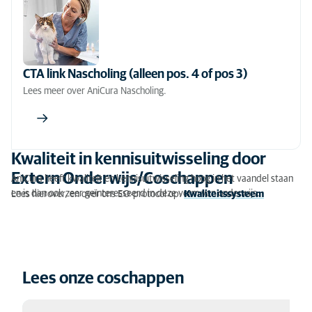
CTA link Nascholing (alleen pos. 4 of pos 3)
Lees meer over AniCura Nascholing.
Kwaliteit in kennisuitwisseling door
Extern Onderwijs/Coschappen
AniCura heeft kwaliteit en kennisuitwisseling hoog in het vaandel staan
en is dan ook zeer geïnteresseerd in deze vorm van onderwijs.
Lees hierover, en over ons EO-protocol op:
Kwaliteitssysteem
Lees onze coschappen