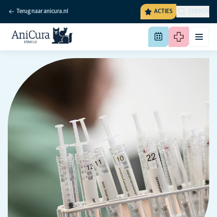
Terug naar anicura.nl
ACTIES
ZOEKEN