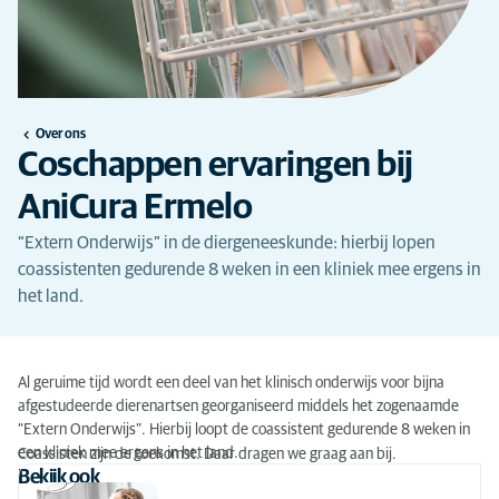
Over ons
Coschappen ervaringen bij
AniCura Ermelo
“Extern Onderwijs” in de diergeneeskunde: hierbij lopen
coassistenten gedurende 8 weken in een kliniek mee ergens in
het land.
Al geruime tijd wordt een deel van het klinisch onderwijs voor bijna
afgestudeerde dierenartsen georganiseerd middels het zogenaamde
“Extern Onderwijs”. Hierbij loopt de coassistent gedurende 8 weken in
een kliniek mee ergens in het land.
Coassisten zijn de toekomst. Daar dragen we graag aan bij.
Bekijk ook