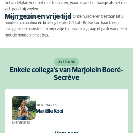
behandelplan voor het dier te maken, waar zowel het baasje als het dier
zich goed bij voelen.
Mijn gezin en vrije tijd
Samen met mijn man heb ik 2 dochters. Onze huisdieren bestaan uit 2
honden (chihuahua en kruising herder), 1 kat (Britse korthaar), een
slang en een hamster. In mijn vrije tijd zwem ik graag of ga ik wandelen
met de honden in het bos.
OVER ONS
Enkele collega's van Marjolein Boeré-
Secrève
DIERENARTS
Mariëlle Kooi
Dierenarts