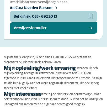
Beschikbaar voor verwijzingen naar:
AniCura Naarden-Bussum
Bel kliniek: 035 - 692 20 13
Verwijzersformulier
Mijn naam is Marjolein, ik ben sinds 1 januari 2025 werkzaam als
dierenarts bij Dierenkliniek Anicura Baarn.
Mijn opleiding/werk ervaring
Sinds de basisschool wist ik al dat ik dierenarts wilde worden. Ik heb
mijn opleiding gevolgd in Antwerpen (rijksuniversiteit RUCA) en
afgerond in 2003 aan Universiteit Diergeneeskunde te Utrecht. Na mijn
studie ben ik gelijk aan het werk gegaan als dierenarts, dit doe ik nog
steeds met veel plezier!
Mijn interesses
Mijn interesses liggen met name bij de chirurgie en dermatologie. Maar
ook tandheelkunde vind ik erg leuk om te doen. Ik vind het belangrijk en
uitdagend om samen met de eigenaar een zo goed mogelijk