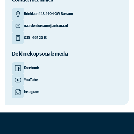
Contact met kliniek
Brinklaan 148, 1404 GW Bussum
naardenbussum@anicura.nl
035 - 692 20 13
De kliniek op sociale media
Facebook
YouTube
Instagram