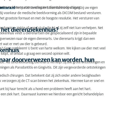
an te melden en voor overleg met dienstdoende chirurg.
nicura.nl
het patiëntendossier (deze kunt u opvragen bij uw eigen
ekenhuis?
. Bij voorkeur de medische beeldvorming als DICOM bestand versturen.
n het grootste formaat en met de hoogste resolutie. Het versturen van
ening, ziekte of wond stuit, die hij of zij zelf niet kan verhelpen. Net
het dierenziekenhuis?
erwezen kan worden, hun expertises
ziekenhuis vindt u dierenartsen die gespecialiseerd zijn in bepaalde
ugverwezen naar de eigen dierenarts. Uw dierenarts krijgt dan een
eet wat er met uw dier is gebeurd.
rts? Geen probleem! U bent van harte welkom. We kijken uw dier met veel
ekenhuis
ij loopt, of omdat u graag een second opinion wilt.
u naar doorverwezen kan worden, hun
e. Als tandheelkundig dierenarts verhelpt zij alle grote ontstekingen en
ingen als Parodontitis en Gingivitis. Dit zijn vergevorderde ontstekingen
disch chirurgen. Dat betekent dat zij zich onder andere bezighouden
 verzorgen zij de CT-scan binnen het ziekenhuis. Hiermee kan er snel en
unt bij haar terecht als u hond een probleem heeft aan het hart.
n een ziek hart. Daarnaast kunnen we hierdoor een gericht behandelplan