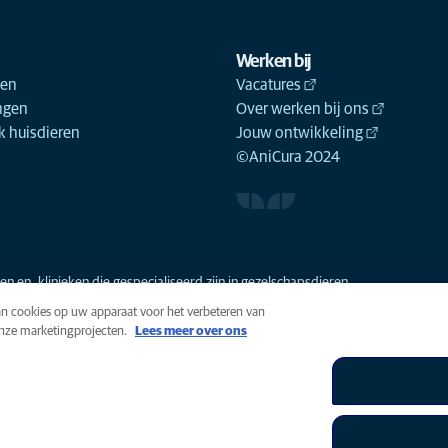
Werken bij
ken
Vacatures
ngen
Over werken bij ons
 huisdieren
Jouw ontwikkeling
©AniCura 2024
n en -klinieken die gespecialiseerd zijn in gezelschapsdieren.
van cookies op uw apparaat voor het verbeteren van
onze marketingprojecten.
Lees meer over ons
n
Cookies
Toegankelijkheid
Global Human Rights
AniCura i