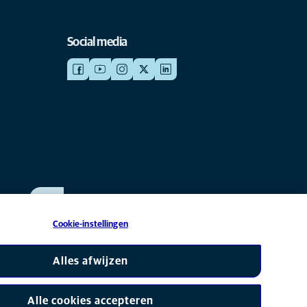
Social media
WERKEN BIJ ANICURA
Bekijk onze vacatures
Cookie-instellingen
s onderdeel van Mars, Inc © 2026
Alles afwijzen
Alle cookies accepteren