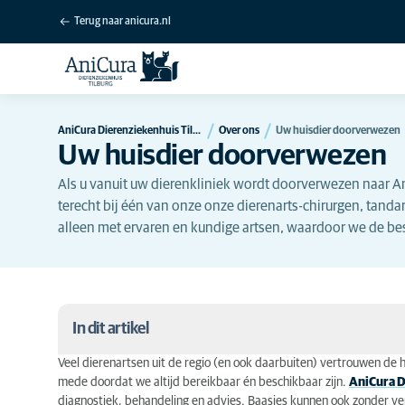
Terug naar anicura.nl
AniCura Dierenziekenhuis Tilburg
Over ons
Uw huisdier doorverwezen
Uw huisdier doorverwezen
Als u vanuit uw dierenkliniek wordt doorverwezen naar A
terecht bij één van onze onze dierenarts-chirurgen, tandar
alleen met ervaren en kundige artsen, waardoor we de be
In dit artikel
Veel dierenartsen uit de regio (en ook daarbuiten) vertrouwen de h
Voor dierenartsen
mede doordat we altijd bereikbaar én beschikbaar zijn.
AniCura D
diagnostiek, behandeling en advies. Baasjes kunnen ook zonder verw