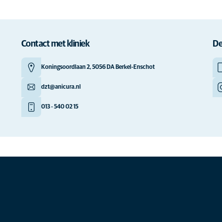
Contact met kliniek
De
Koningsoordlaan 2, 5056 DA Berkel-Enschot
dzt@anicura.nl
013 - 540 02 15