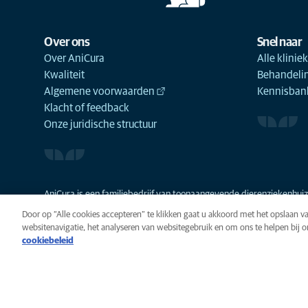
Over ons
Snel naar
Over AniCura
Alle klinie
Kwaliteit
Behandeli
Algemene voorwaarden
Kennisbank
Klacht of feedback
Onze juridische structuur
AniCura is een familiebedrijf van toonaangevende dierenziekenhuize
Door op “Alle cookies accepteren” te klikken gaat u akkoord met het opslaan 
websitenavigatie, het analyseren van websitegebruik en om ons te helpen bij 
cookiebeleid
Privacy
Algemene voorwaarde
Cookie-instellingen