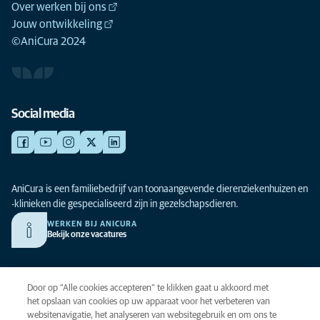
Over werken bij ons
Jouw ontwikkeling
©AniCura 2024
Social media
AniCura is een familiebedrijf van toonaangevende dierenziekenhuizen en
-klinieken die gespecialiseerd zijn in gezelschapsdieren.
WERKEN BIJ ANICURA
Bekijk onze vacatures
Privacy
Door op “Alle cookies accepteren” te klikken gaat u akkoord met
Algemene voorwaarden
het opslaan van cookies op uw apparaat voor het verbeteren van
websitenavigatie, het analyseren van websitegebruik en om ons te
Cookies