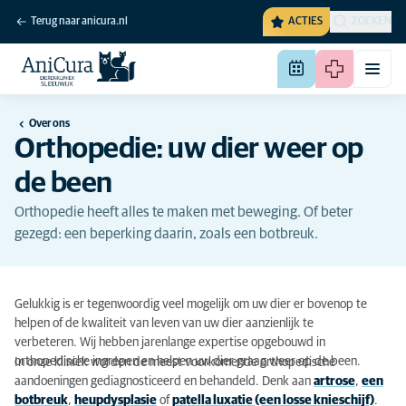
Terug naar anicura.nl
ACTIES
ZOEKEN
Over ons
Orthopedie: uw dier weer op
de been
Orthopedie heeft alles te maken met beweging. Of beter
gezegd: een beperking daarin, zoals een botbreuk.
Gelukkig is er tegenwoordig veel mogelijk om uw dier er bovenop te
helpen of de kwaliteit van leven van uw dier aanzienlijk te
verbeteren.
Wij hebben jarenlange expertise opgebouwd in
orthopedische ingrepen en helpen uw dier graag weer op de been.
In onze kliniek worden de meest voorkomende orthopedische
aandoeningen gediagnosticeerd en behandeld. Denk aan
artrose
,
een
botbreuk
,
heupdysplasie
of
patella luxatie (een losse knieschijf)
.