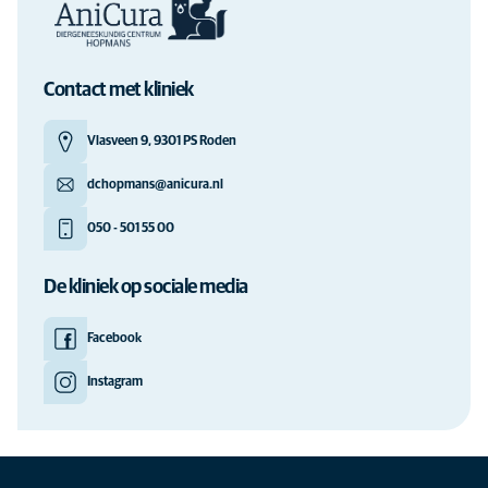
Contact met kliniek
Vlasveen 9, 9301 PS Roden
dchopmans@anicura.nl
050 - 501 55 00
De kliniek op sociale media
Facebook
Instagram