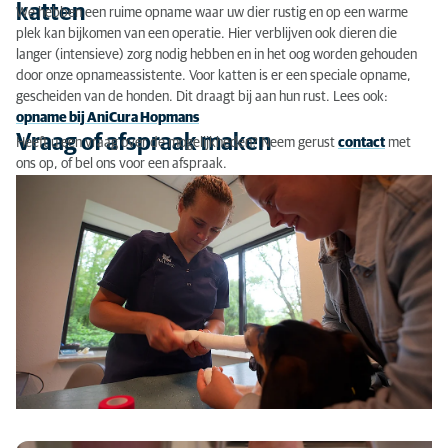
katten
We hebben een ruime opname waar uw dier rustig en op een warme
plek kan bijkomen van een operatie. Hier verblijven ook dieren die
langer (intensieve) zorg nodig hebben en in het oog worden gehouden
door onze opnameassistente. Voor katten is er een speciale opname,
gescheiden van de honden. Dit draagt bij aan hun rust. Lees ook:
opname bij AniCura Hopmans
Vraag of afspraak maken
Heeft u een vraag over de mogelijkheden? Neem gerust
contact
met
ons op, of bel ons voor een afspraak.