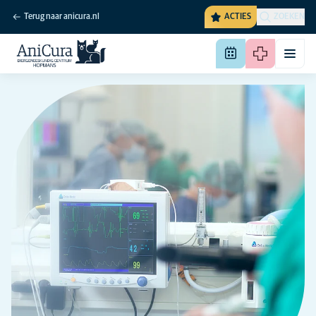
Terug naar anicura.nl
ACTIES
ZOEKEN