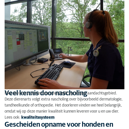
Veel kennis door nascholing
Elke dierenarts binnen ons team heeft zijn of haar aandachtsgebied.
Deze dierenarts volgt extra nascholing over bijvoorbeeld dermatologie,
tandheelkunde of orthopedie. Het doorleren vinden we heel belangrijk,
omdat wij op deze manier kwaliteit kunnen leveren voor u en uw dier.
Lees ook:
kwaliteitssysteem
Gescheiden opname voor honden en