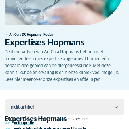
AniCura DC Hopmans - Roden
Expertises Hopmans
De dierenartsen van AniCura Hopmans hebben met
aanvullende studies expertise opgebouwd binnen één
bepaald deelgebied van de diergeneeskunde. Met deze
kennis, kunde en ervaring is er in onze kliniek veel mogelijk.
Lees hier meer over onze expertises en afdelingen.
In dit artikel
Expertises Hopmans
U kunt bij ons terecht voor de volgende expertises:
orthopedie
Expertises Hopmans