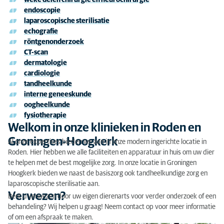
weke delen chirurgie en neurochirurgie
Welkom in onze klinieken in Roden en Groningen-
endoscopie
laparoscopische sterilisatie
Hoogkerk
echografie
Verwezen?
röntgenonderzoek
CT-scan
Veel kennis door nascholing
dermatologie
cardiologie
Gescheiden opname voor honden en katten
tandheelkunde
interne geneeskunde
Vraag of afspraak maken
oogheelkunde
fysiotherapie
Welkom in onze klinieken in Roden en
Groningen-Hoogkerk
Al onze expertises bieden we aan in onze modern ingerichte locatie in
Roden. Hier hebben we alle faciliteiten en apparatuur in huis om uw dier
te helpen met de best mogelijke zorg. In onze locatie in Groningen
Hoogkerk bieden we naast de basiszorg ook tandheelkundige zorg en
laparoscopische sterilisatie aan.
Verwezen?
Bent u verwezen door uw eigen dierenarts voor verder onderzoek of een
behandeling? Wij helpen u graag! Neem contact op voor meer informatie
of om een afspraak te maken.