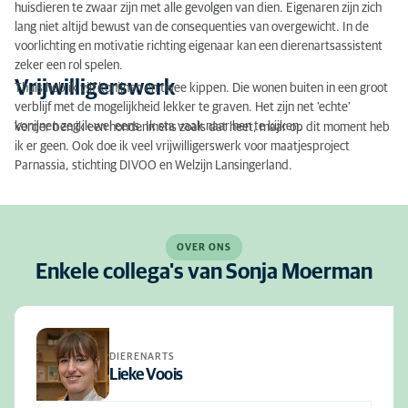
huisdieren te zwaar zijn met alle gevolgen van dien. Eigenaren zijn zich
lang niet altijd bewust van de consequenties van overgewicht. In de
voorlichting en motivatie richting eigenaar kan een dierenartsassistent
zeker een rol spelen.
Vrijwilligerswerk
Thuis heb ik vijf konijnen en twee kippen. Die wonen buiten in een groot
verblijf met de mogelijkheid lekker te graven. Het zijn net 'echte'
konijnen zeg ik wel eens. Ik sta vaak naar hen te kijken.
Verder ben ik een hondenmens zoals dat heet, maar op dit moment heb
ik er geen. Ook doe ik veel vrijwilligerswerk voor maatjesproject
Parnassia, stichting DIVOO en Welzijn Lansingerland.
OVER ONS
Enkele collega's van Sonja Moerman
DIERENARTS
Lieke Voois