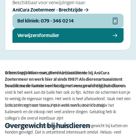
Beschikbaar voor verwijzingen naar:
AniCura Zoetermeer - Brechtzijde
Bel kliniek: 079 - 346 02 14
Verwijzersformulier
Interessegebieden: overgewicht bij huisdieren
Ik ben Sonja Moerman, dierenartsassistente bij AniCura
Zoetermeer en werk hier al sinds 1987! Als dierenartsassistent
houd ik me de laatste veel bezig met overgewicht bij huisdieren.
De combinatie van werken met dier en mens vind ik erg leuk. Daarom
vind ik het werk aan de balie hier ook zo fijn. Achter de schermen kom je
te weinig de eigenaar tegen. Het werk is heel afwisselend. Vaak met een
lach, soms met een traan. Het is echt een baan in de zorg!
Omdat ik nog maar tien uur per week werk, doe ik behalve het
baliewerk en de inkoop niet veel andere dingen. Gelukkig heb ik
collega's die overal inzetbaar zijn!
Overgewicht bij huisdieren
Onlangs heb ik een nascholing van Hill's over overgewicht bij katten en
honden gevolgd. Dat is ontzettend interessant omdat -helaas- veel