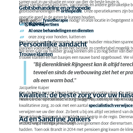
samen wat in uw situatie en voor uw dier de beste keuze is.
Naast sterilisaties/castraties, vaccinaties en andere gebruikelijke
Gebitsbehandeling en orthopedie
gebitsbehandelingen en
orthopedie
. Onze operatiekamers zijn bo
operatie goed in de gaten te kunnen houden.
Heeft uw dier
fysiotherapie
nodig? In onze locatie in Oegstgeest i
Bekijk ook:
Oegstgeest
Onze expertises
Al onze behandelingen en diensten
onze zorg voor honden, katten en
Een bezoek aan de dierenarts is voor uw huisdier misschien spann
Persoonlijke aandacht
plannen voldoende tijd in om het bezoek zo comfortabel mogelijk 
We leren u en uw huisdier graag kennen om u zo nog beter van dien
Trouwe klanten
trouwe klanten en hun baasjes een nauwe band opgebouwd. We vind
"Bij dierenkliniek Rijngeest kan ik altijd tere
teveel en sinds de verbouwing ziet het er prac
als een warm bad."
Jacqueline Kuiper
Om de beste zorg te blijven bieden, leren wij continu door. De on
Kwaliteit: de beste zorg voor uw huis
nieuwe behandelmethoden en medicijnen bij. Om bij te blijven vol
Heeft uw dier specialistische zorg nodig? Als onderdeel van AniC
kwalitatieve zorg, zo ook met een aantal
specialistisch verwijsc
verwijzen we uw dier door. Zo bent u bij ons altijd verzekerd van d
Dierenkliniek Rijngeest is inmiddels een begrip in de regio. Dierena
Ad en Sandrine Jonkers
versterking in collega Dirk Brandt.
In 2012 werd het stokje van Duijn overgenomen door dierenartsen
hadden. Toen ook Brandt in 2014 met pensioen ging kwam de klinie