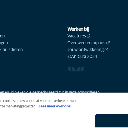
Werken bij
ken
Vacatures
ngen
Over werken bij ons
 huisdieren
Jouw ontwikkeling
©AniCura 2024
n en -klinieken die gespecialiseerd zijn in gezelschapsdieren.
van cookies op uw apparaat voor het verbeteren van
onze marketingprojecten.
Lees meer over ons
n
Cookies
Toegankelijkheid
Global Human Rights
AniCura i