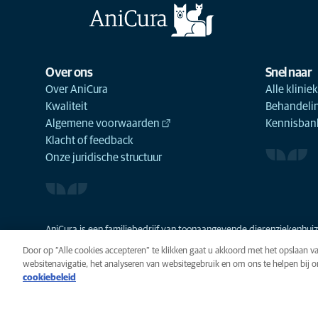
Over ons
Snel naar
Over AniCura
Alle klinie
Kwaliteit
Behandeli
Algemene voorwaarden
Kennisbank
Klacht of feedback
Onze juridische structuur
AniCura is een familiebedrijf van toonaangevende dierenziekenhuize
Door op “Alle cookies accepteren” te klikken gaat u akkoord met het opslaan 
websitenavigatie, het analyseren van websitegebruik en om ons te helpen bij 
cookiebeleid
Privacy
Algemene voorwaarde