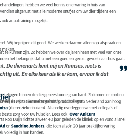
 behandelingen, hebben we veel kennis en ervaring in huis van
vendien uitgerust met alle moderne snufjes om uw dier tijdens een
s ook aquatraining mogelijk.
end. Wij begrijpen dit goed. We werken daarom alleen op afspraak en
te maken.
st te kunnen zijn. Zo hebben we over de jaren heen met veel van onze
en het belangrijk dat u met een goed en gerust gevoel naar huis gaat.
cht. De dierenarts kent mij en Ramses, niets is
htig uit. En elke keer als ik er kom, ervaar ik dat
twikkelingen binnen de diergeneeskunde gaan hard. Zo komen er continu
dier
gen wij daarom allemaal regelmatig nascholingen.
ura werken wij samen met meer dan 70 klinieken in Nederland aan hoog
entra
(dierenziekenhuizen). Als nodig overleggen we met collega’s of
e beste zorg voor uw huisdier. Lees ook:
Over AniCura
rts Rob Duijn richtte alweer 40 jaar geleden de kliniek op en vond al snel
Ad
en
Sandrine Jonkers
, die toen al zo'n 20 jaar praktijkervaring
k volledig in hun handen.