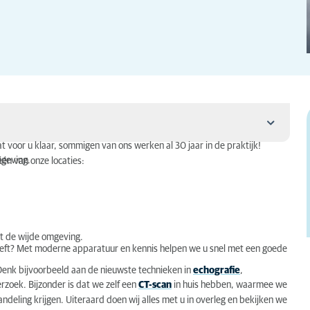
t voor u klaar, sommigen van ons werken al 30 jaar in de praktijk!
omgeving.
én van onze locaties:
it de wijde omgeving.
heeft? Met moderne apparatuur en kennis helpen we u snel met een goede
 Denk bijvoorbeeld aan de nieuwste technieken in
echografie
,
zoek. Bijzonder is dat we zelf een
CT-scan
in huis hebben, waarmee we
andeling krijgen. Uiteraard doen wij alles met u in overleg en bekijken we