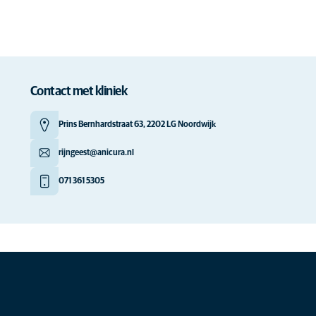
Contact met kliniek
Prins Bernhardstraat 63, 2202 LG Noordwijk
rijngeest@anicura.nl
071 361 5305