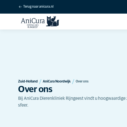
Terug naar anicura.nl
Zuid-Holland
AniCura Noordwijk
Over ons
Over ons
Bij AniCura Dierenkliniek Rijngeest vindt u hoogwaardige
sfeer.