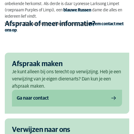
onbekende herkomst. Als derde is daar Lyonesse Larksong Limpet
(roepnaam Purples of Limpi), een
blauwe Russen
dame die alles en
iedereen lief vindt.
Afspraak of meer informatie?
Wilt u een afspraak maken, of heeft u een vraag?
Neem contact met
ons op
.
Afspraak maken
Je kunt alleen bij ons terecht op verwijzijng. Heb je een
verwijzing van je eigen dierenarts? Dan kun je een
afspraak maken.
Ga naar contact
Verwijzen naar ons