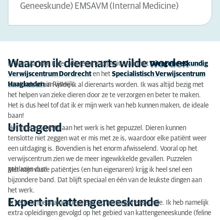
Geneeskunde) EMSAVM (Internal Medicine)
Waarom ik dierenarts wilde worden
Ik ben Marieke Knies, dierenarts bij AniCura in het
Diergeneeskundig
Verwijscentrum Dordrecht
en het
Specialistisch Verwijscentrum
Haaglanden
in Rijswijk.
Van kinds af aan wilde ik al dierenarts worden. Ik was altijd bezig met
het helpen van zieke dieren door ze te verzorgen en beter te maken.
Het is dus heel tof dat ik er mijn werk van heb kunnen maken, de ideale
baan!
Uitdagend
Het interessantste aan het werk is het gepuzzel. Dieren kunnen
tenslotte niet zeggen wat er mis met ze is, waardoor elke patiënt weer
een uitdaging is. Bovendien is het enorm afwisselend. Vooral op het
verwijscentrum zien we de meer ingewikkelde gevallen. Puzzelen
geblazen dus!
Met mijn vaste patiëntjes (en hun eigenaren) krijg ik heel snel een
bijzondere band. Dat blijft speciaal en één van de leukste dingen aan
het werk.
Expert in kattengeneeskunde
Ik heb me met name toegelegd op kattengeneeskunde. Ik heb namelijk
extra opleidingen gevolgd op het gebied van kattengeneeskunde (feline