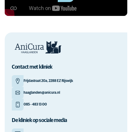
Contact met kliniek
Frijdastraat 20a, 2288 EZ Rijswijk
haaglanden@anicura.nl
085 - 483 13 00
De kliniek op sociale media