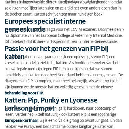
medicine) en een Australisch examen met succes afgelegd.
Katten zijn ingewikkelde dieren. Ze zijn nog lastiger dan honden, omdat
ze dingen moeilijker laten zien en ze altijd net even anders doen dan in
de boeken staat. Katten schrijven zeg maar hun eigen boek.
Europees specialist interne
geneeskunde
Ik ben in maart 2025 geslaagd voor het ECVIM-examen. Daarmee ben ik
nu Diplomate van het European College of Veterinary Internal Medicine.
Dit betekent dat ik dierenartsspecialist ben in Interne Geneeskunde.
Passie voor het genezen van FIP bij
katten
Ik ben blij dat er na veel jaar eindelijk een oplossing is voor FIP, een
vreselijke en dodelijk ziekte bij katten. Als hoofdonderzoeker van het
nieuwe legale medicijn tegen FIP ben ik er trots op dat we samen
inmiddels vele katten door heel Nederland hebben kunnen genezen. De
diagnose van FIP is complex, maar heel belangrijk. Als we er op tijd bij
zijn kunnen we de meeste katten volledig genezen met de nieuwe
behandeling voor FIP
.
Katten: Pip, Punky en Lyonesse
Larksong Limpet
Als ik niet met dieren bezig ben, ga ik hardlopen, naar bootcamp of
lezen. Verder heb ik zelf natuurlijk ook katten! Pip is een roodharige
Europese korthaar
. Zij is een diva die graag op avontuur gaat. En dan
hebben we Punky, een bedachtzame oudere langharige kater van