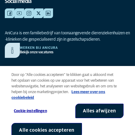
Social media
AniCura is een familiebedrijf van toonaangevende dierenziekenhuizen en
-klinieken die gespecialiseerd zijn in gezelschapsdieren.
WERKEN BIJ ANICURA
Bekijk onze vacatures
Privacy
Door op “Alle cookies accepteren” te klikken gaat u akkoord met
Algemene voorwaarden
het opslaan van cookies op uw apparaat voor het verbeteren van
websitenavigatie, het analyseren van websitegebruik en om ons te
Cookies
helpen bij onze marketingprojecten.
Lees meer over ons
Toegankelijkheid
cookiebeleid
Global Human Rights
AniCura is onderdeel van Mars, Inc © 2026
Alles afwijzen
Cookie-instellingen
Alle cookies accepteren
Cookie-instellingen