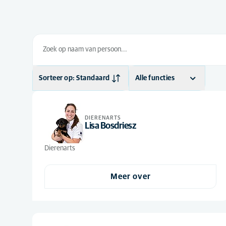
Sorteer op: Standaard
Alle functies
Standaard
Dierenarts
(20)
Alfabetisch
Dierenarts-
DIERENARTS
(3)
Lisa Bosdriesz
specialist
Europees specialist
(1)
Dierenarts
Facilitair /
(3)
ondersteunend
Meer over
Management /
(1)
ondersteunend
Paraveterinair
(17)