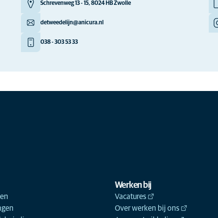
Schrevenweg 13 - 15, 8024 HB Zwolle
detweedelijn@anicura.nl
038 - 303 53 33
Werken bij
ken
Vacatures
ngen
Over werken bij ons