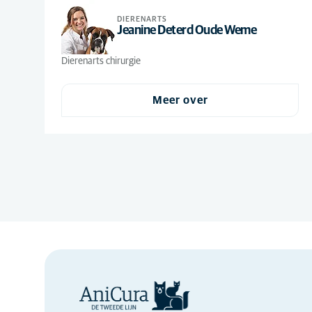
Paraveterinairen
(1)
DIERENARTS
Jeanine Deterd Oude Weme
Praktijkmanager
(1)
Receptionist
(4)
Dierenarts chirurgie
Veterinair team
(2)
receptionisten
Meer over