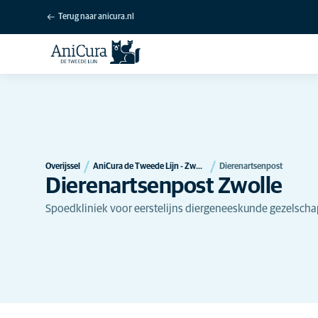
Terug naar anicura.nl
Overijssel
AniCura de Tweede Lijn - Zwolle
Dierenartsenpost
Dierenartsenpost Zwolle
Spoedkliniek voor eerstelijns diergeneeskunde gezelsch