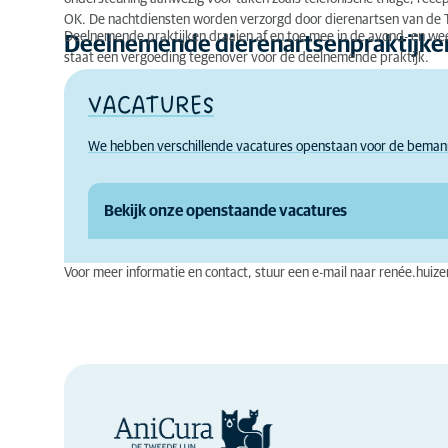
OK. De nachtdiensten worden verzorgd door dierenartsen van de 
Deelnemende praktijken draaien af en toe mee in de avond- en w
Deelnemende dierenartsenpraktijken
staat een vergoeding tegenover voor de deelnemende praktijk.
VACATURES
We hebben verschillende vacatures openstaan voor de bemann
Bekijk onze openstaande vacatures
Voor meer informatie en contact, stuur een e-mail naar
renée.huize