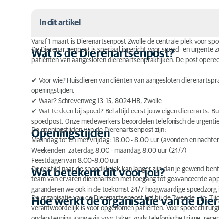
In dit artikel
Vanaf 1 maart is Dierenartsenpost Zwolle de centrale plek voor sp
De Dierenartsenpost is speciaal ingericht voor spoed- en urgente z
Wat is de Dierenartsenpost?
Wat is de Dierenartsenpost?
patiënten van aangesloten dierenartsenpraktijken. De post opereer
Openingstijden
✔ Voor wie? Huisdieren van cliënten van aangesloten dierenartspr
Wat betekent dit voor jou?
openingstijden.
✔ Waar? Schrevenweg 13-15, 8024 HB, Zwolle
Hoe werkt de organisatie van de Dierenartsenpost
✔ Wat te doen bij spoed? Bel altijd eerst jouw eigen dierenarts. 
spoedpost. Onze medewerkers beoordelen telefonisch de urgentie 
Deelnemende dierenartsenpraktijken en dienstreg
De openingstijden van de Dierenartsenpost zijn:
Openingstijden
Maandag tot en met vrijdag: 18.00 - 8.00 uur (avonden en nachte
Weekenden, zaterdag 8.00 - maandag 8.00 uur (24/7)
Feestdagen van 8.00-8.00 uur
De reistijd naar de spoedkliniek kan langer zijn dan je gewend be
Wat betekent dit voor jou?
team van ervaren dierenartsen met toegang tot geavanceerde ap
garanderen we ook in de toekomst 24/7 hoogwaardige spoedzorg i
De organisatie van de Dierenartsenpost ligt bij de Tweede Lijn. Tij
Hoe werkt de organisatie van de Dier
verantwoordelijk is voor opgenomen patiënten. Voor spoedchirurgie 
ondersteuning aanwezig voor taken zoals telefonische triage, rec