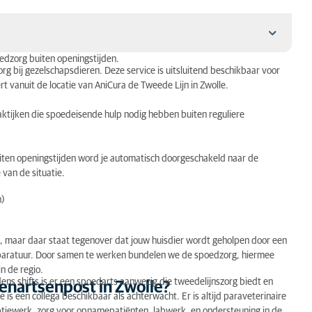
oedzorg buiten openingstijden.
org bij gezelschapsdieren. Deze service is uitsluitend beschikbaar voor
t vanuit de locatie van AniCura de Tweede Lijn in Zwolle.
aktijken die spoedeisende hulp nodig hebben buiten reguliere
 in Zwolle?
Buiten openingstijden word je automatisch doorgeschakeld naar de
van de situatie.
eling
n)
nt, maar daar staat tegenover dat jouw huisdier wordt geholpen door een
paratuur. Door samen te werken bundelen we de spoedzorg, hiermee
n de regio.
dens shifts is er een spoedarts aanwezig die tweedelijnszorg biedt en
enartsenpost in Zwolle?
is een collega beschikbaar als achterwacht. Er is altijd paraveterinaire
eptiewerk, zorg voor opnamepatiënten, labwerk, en ondersteuning in de