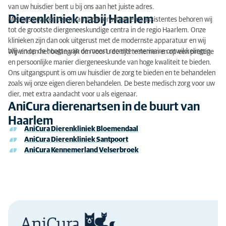
van uw huisdier bent u bij ons aan het juiste adres.
Dierenkliniek nabij Haarlem
Met ons ervaren team van 6 dierenartsen en 8 assistentes behoren wij
tot de grootste diergeneeskundige centra in de regio Haarlem. Onze
klinieken zijn dan ook uitgerust met de modernste apparatuur en wij
blijven op de hoogte van de meest recente veterinaire ontwikkelingen.
Wij vinden het belangrijk om voor u de tijd te nemen en op een prettige
en persoonlijke manier diergeneeskunde van hoge kwaliteit te bieden.
Ons uitgangspunt is om uw huisdier de zorg te bieden en te behandelen
zoals wij onze eigen dieren behandelen. De beste medisch zorg voor uw
dier, met extra aandacht voor u als eigenaar.
AniCura dierenartsen in de buurt van
Haarlem
AniCura Dierenkliniek Bloemendaal
AniCura Dierenkliniek Santpoort
AniCura Kennemerland Velserbroek