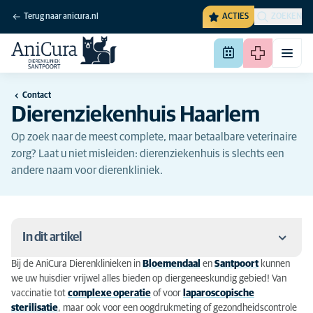
Terug naar anicura.nl
ACTIES
ZOEKEN
Contact
Dierenziekenhuis Haarlem
Op zoek naar de meest complete, maar betaalbare veterinaire
zorg? Laat u niet misleiden: dierenziekenhuis is slechts een
andere naam voor dierenkliniek.
In dit artikel
Bij de AniCura Dierenklinieken in
Bloemendaal
en
Santpoort
kunnen
Dierenkliniek nabij Haarlem
we uw huisdier vrijwel alles bieden op diergeneeskundig gebied! Van
vaccinatie tot
complexe operatie
of voor
laparoscopische
AniCura dierenartsen in de buurt van Haarlem
sterilisatie
, maar ook voor een oogdrukmeting of gezondheidscontrole