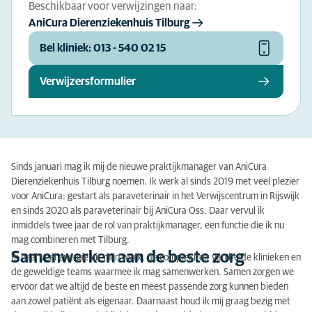
Beschikbaar voor verwijzingen naar:
AniCura Dierenziekenhuis Tilburg
Bel kliniek: 013 - 540 02 15
Verwijzersformulier
Sinds januari mag ik mij de nieuwe praktijkmanager van AniCura
Dierenziekenhuis Tilburg noemen. Ik werk al sinds 2019 met veel plezier
voor AniCura: gestart als paraveterinair in het Verwijscentrum in Rijswijk
en sinds 2020 als paraveterinair bij AniCura Oss. Daar vervul ik
inmiddels twee jaar de rol van praktijkmanager, een functie die ik nu
mag combineren met Tilburg.
Samenwerken aan de beste zorg
Ik haal veel energie uit mijn werk, de complexiteit van beide klinieken en
de geweldige teams waarmee ik mag samenwerken. Samen zorgen we
ervoor dat we altijd de beste en meest passende zorg kunnen bieden
aan zowel patiënt als eigenaar. Daarnaast houd ik mij graag bezig met