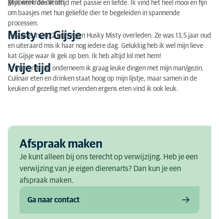
geopereerde dieren.
Mijn werk doe ik altijd met passie en liefde. Ik vind het heel mooi en fijn
om baasjes met hun geliefde dier te begeleiden in spannende
processen.
Misty en Gijsje
Helaas is in 2022 mijn eigen Husky Misty overleden. Ze was 13,5 jaar oud
en uiteraard mis ik haar nog iedere dag. Gelukkig heb ik wel mijn lieve
kat Gijsje waar ik gek op ben. Ik heb altijd lol met hem!
Vrije tijd
In mijn vrije tijd onderneem ik graag leuke dingen met mijn man/gezin.
Culinair eten en drinken staat hoog op mijn lijstje, maar samen in de
keuken of gezellig met vrienden ergens eten vind ik ook leuk.
Afspraak maken
Je kunt alleen bij ons terecht op verwijzijng. Heb je een
verwijzing van je eigen dierenarts? Dan kun je een
afspraak maken.
Ga naar contact