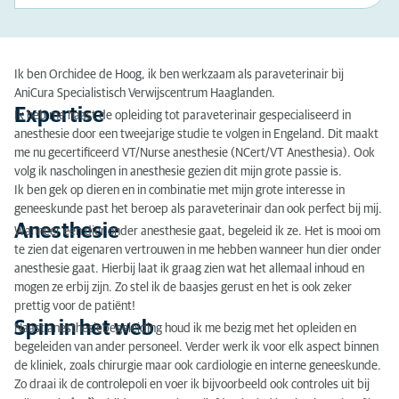
Ik ben Orchidee de Hoog, ik ben werkzaam als paraveterinair bij
AniCura Specialistisch Verwijscentrum Haaglanden.
Expertise
Ik heb me naast de opleiding tot paraveterinair gespecialiseerd in
anesthesie door een tweejarige studie te volgen in Engeland. Dit maakt
me nu gecertificeerd VT/Nurse anesthesie (NCert/VT Anesthesia). Ook
volg ik nascholingen in anesthesie gezien dit mijn grote passie is.
Ik ben gek op dieren en in combinatie met mijn grote interesse in
geneeskunde past het beroep als paraveterinair dan ook perfect bij mij.
Anesthesie
Wanneer een dier onder anesthesie gaat, begeleid ik ze. Het is mooi om
te zien dat eigenaren vertrouwen in me hebben wanneer hun dier onder
anesthesie gaat. Hierbij laat ik graag zien wat het allemaal inhoud en
mogen ze erbij zijn. Zo stel ik de baasjes gerust en het is ook zeker
prettig voor de patiënt!
Spin in het web
Naast anesthesiebegeleiding houd ik me bezig met het opleiden en
begeleiden van ander personeel. Verder werk ik voor elk aspect binnen
de kliniek, zoals chirurgie maar ook cardiologie en interne geneeskunde.
Zo draai ik de controlepoli en voer ik bijvoorbeeld ook controles uit bij