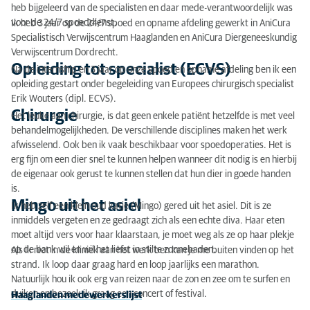
heb bijgeleerd van de specialisten en daar mede-verantwoordelijk was
voor de 24/7 spoeddienst.
Ik heb 3 jaar op de 24/7 spoed en opname afdeling gewerkt in AniCura
Specialistisch Verwijscentrum Haaglanden en AniCura Diergeneeskundig
Verwijscentrum Dordrecht.
Opleiding tot specialist (ECVS)
Na de internship en 3 jaar op onze spoed en opname afdeling ben ik een
opleiding gestart onder begeleiding van Europees chirurgisch specialist
Erik Wouters (dipl. ECVS).
Chirurgie
Het leuke aan chirurgie, is dat geen enkele patiënt hetzelfde is met veel
behandelmogelijkheden. De verschillende disciplines maken het werk
afwisselend. Ook ben ik vaak beschikbaar voor spoedoperaties. Het is
erg fijn om een dier snel te kunnen helpen wanneer dit nodig is en hierbij
de eigenaar ook gerust te kunnen stellen dat hun dier in goede handen
is.
Mingo uit het asiel
Ik heb zelf een klein oud katje (Mingo) gered uit het asiel. Dit is ze
inmiddels vergeten en ze gedraagt zich als een echte diva. Haar eten
moet altijd vers voor haar klaarstaan, je moet weg als ze op haar plekje
op de bank wil en wil het liefst in stilte zonnebaden.
Als ik niet in de kliniek aan het werk ben kan je me buiten vinden op het
strand. Ik loop daar graag hard en loop jaarlijks een marathon.
Natuurlijk hou ik ook erg van reizen naar de zon en zee om te surfen en
duiken en bezoek ik graag een concert of festival.
Haaglanden medewerkerslijst