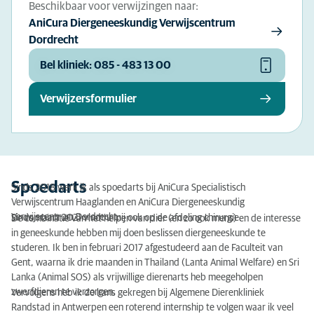
Beschikbaar voor verwijzingen naar:
AniCura Diergeneeskundig Verwijscentrum
Dordrecht
Bel kliniek: 085 - 483 13 00
Verwijzersformulier
Spoedarts
Sinds 2018 werk ik als spoedarts bij AniCura Specialistisch
Verwijscentrum Haaglanden en AniCura Diergeneeskundig
Verwijscentrum Dordrecht.
Sinds maart 2021 vindt u mij ook op de afdeling chirurgie.
De combinatie van het helpen van dier (en zo ook mens) en de interesse
in geneeskunde hebben mij doen beslissen diergeneeskunde te
studeren. Ik ben in februari 2017 afgestudeerd aan de Faculteit van
Gent, waarna ik drie maanden in Thailand (Lanta Animal Welfare) en Sri
Lanka (Animal SOS) als vrijwillige dierenarts heb meegeholpen
zwerfdieren te verzorgen.
Vervolgens heb ik de kans gekregen bij Algemene Dierenkliniek
Randstad in Antwerpen een roterend internship te volgen waar ik veel