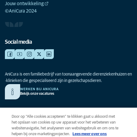
Jouw ontwikkeling
©AniCura 2024
Social media
AniCura is een familiebedrijf van toonaangevende dierenziekenhuizen en
-klinieken die gespecialiseerd zijn in gezelschapsdieren.
WERKEN BIJ ANICURA
Bekijk onze vacatures
Privacy
Door op “Alle cookies accepteren” te klikken gaat u akkoord met
Algemene voorwaarden
het opslaan van cookies op uw apparaat voor het verbeteren van
websitenavigatie, het analyseren van websitegebruik en om ons te
Cookies
helpen bij onze marketingprojecten.
Lees meer over ons