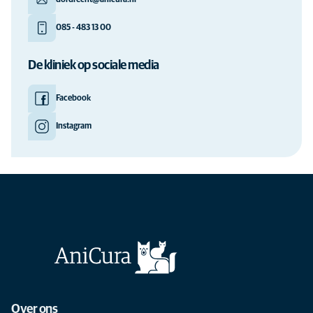
dordrecht@anicura.nl
085 - 483 13 00
De kliniek op sociale media
Facebook
Instagram
Over ons