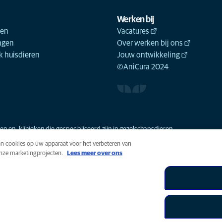
Werken bij
ken
Vacatures
ngen
Over werken bij ons
 huisdieren
Jouw ontwikkeling
©AniCura 2024
n en -klinieken die gespecialiseerd zijn in gezelschapsdieren.
van cookies op uw apparaat voor het verbeteren van
onze marketingprojecten.
Lees meer over ons
n
Cookies
Toegankelijkheid
Global Human Rights
AniCura i