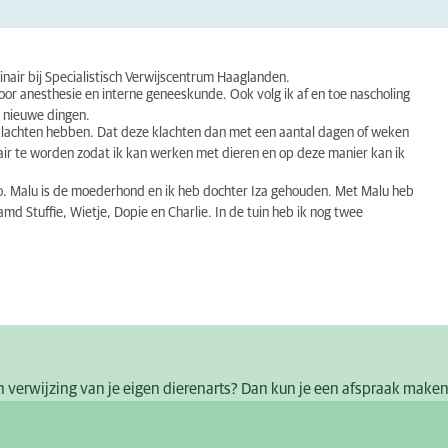
air bij Specialistisch Verwijscentrum Haaglanden.
oor anesthesie en interne geneeskunde. Ook volg ik af en toe nascholing
r nieuwe dingen.
d klachten hebben. Dat deze klachten dan met een aantal dagen of weken
air te worden zodat ik kan werken met dieren en op deze manier kan ik
o. Malu is de moederhond en ik heb dochter Iza gehouden. Met Malu heb
amd Stuffie, Wietje, Dopie en Charlie. In de tuin heb ik nog twee
een verwijzing van je eigen dierenarts? Dan kun je een afspraak maken