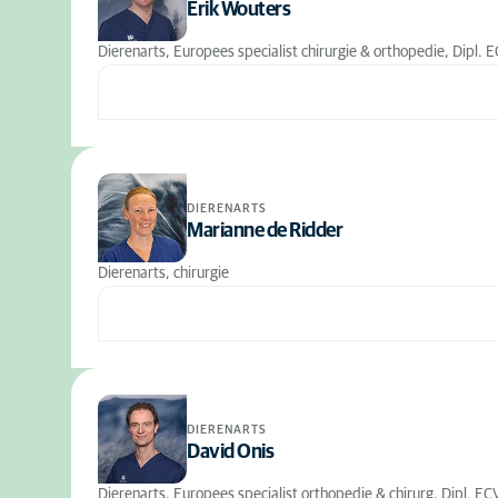
Erik Wouters
Dierenarts, Europees specialist chirurgie & orthopedie, Dipl. 
DIERENARTS
Marianne de Ridder
Dierenarts, chirurgie
DIERENARTS
David Onis
Dierenarts, Europees specialist orthopedie & chirurg, Dipl. EC