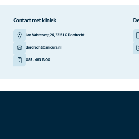
Contact met kliniek
De
Jan Valsterweg 26, 3315 LG Dordrecht
dordrecht@anicura.nl
085 - 483 13 00