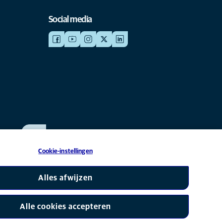
Social media
WERKEN BIJ ANICURA
Bekijk onze vacatures
Cookie-instellingen
s onderdeel van Mars, Inc © 2026
Alles afwijzen
Alle cookies accepteren