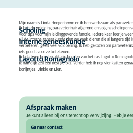
Mijn naam is Linda Hoogenboom en ik ben werkzaam als paraveterin
Ik heb de opleiding paraveterinair afgerond en volg nascholingen v
Scholing
voor tips voor mijn leidinggevende functie. Iedere keer leer je wee
Bij de interne geneeskunde zien we vaak dieren die al langere tij
Interne geneeskunde
verbeteren, geeft veel voldoening. Ik heb gekozen om paraveterin
iets goeds voor ze betekenen.
Ik heb twee honden, dit zijn honden van het ras Lagotto Romagnol
Lagotto Romagnolo
ik namelijk zelf een nest gefokt. Verder heb ik nog vier katten gena
konijntjes, Dinkie en Lien.
Afspraak maken
Je kunt alleen bij ons terecht op verwijzijng. Heb je 
Ga naar contact