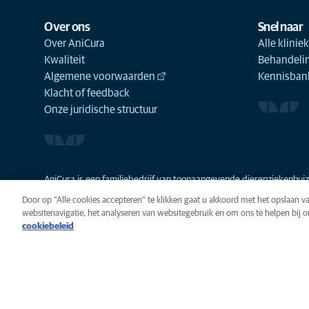
Over ons
Snel naar
Over AniCura
Alle klinie
Kwaliteit
Behandeli
Algemene voorwaarden
Kennisbank
Klacht of feedback
Onze juridische structuur
AniCura is een familiebedrijf van toonaangevende dierenziekenhuize
Door op “Alle cookies accepteren” te klikken gaat u akkoord met het opslaan 
websitenavigatie, het analyseren van websitegebruik en om ons te helpen bij 
cookiebeleid
Privacy
Algemene voorwaarde
Cookie-instellingen