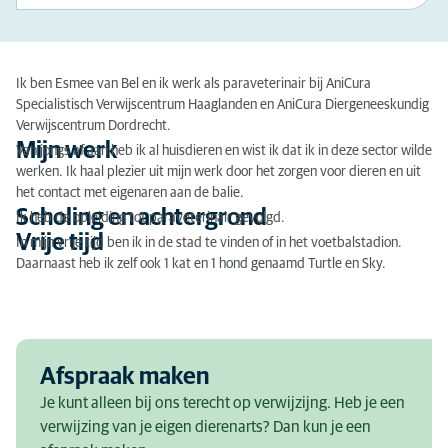
Ik ben Esmee van Bel en ik werk als paraveterinair bij AniCura
Specialistisch Verwijscentrum Haaglanden en AniCura Diergeneeskundig
Verwijscentrum Dordrecht.
Mijn werk
Van jongs af aan heb ik al huisdieren en wist ik dat ik in deze sector wilde
werken. Ik haal plezier uit mijn werk door het zorgen voor dieren en uit
het contact met eigenaren aan de balie.
Scholing en achtergrond
Ik heb de opleiding tot paraveterinair gevolgd.
Vrije tijd
In mijn vrije tijd ben ik in de stad te vinden of in het voetbalstadion.
Daarnaast heb ik zelf ook 1 kat en 1 hond genaamd Turtle en Sky.
Afspraak maken
Je kunt alleen bij ons terecht op verwijzijng. Heb je een
verwijzing van je eigen dierenarts? Dan kun je een