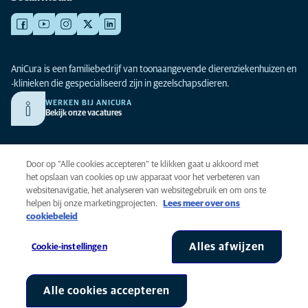
AniCura is een familiebedrijf van toonaangevende dierenziekenhuizen en
-klinieken die gespecialiseerd zijn in gezelschapsdieren.
WERKEN BIJ ANICURA
Bekijk onze vacatures
Privacy
Door op “Alle cookies accepteren” te klikken gaat u akkoord met
Algemene voorwaarden
het opslaan van cookies op uw apparaat voor het verbeteren van
websitenavigatie, het analyseren van websitegebruik en om ons te
Cookies
helpen bij onze marketingprojecten.
Lees meer over ons
Toegankelijkheid
cookiebeleid
Global Human Rights
AniCura is onderdeel van Mars, Inc © 2026
Alles afwijzen
Cookie-instellingen
Alle cookies accepteren
Cookie-instellingen