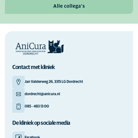
Alle collega's
Contact met kliniek
Jan Valsterweg 26, 3315 LG Dordrecht
dordrecht@anicura.nl
085 - 483 13 00
De kliniek op sociale media
Facebook