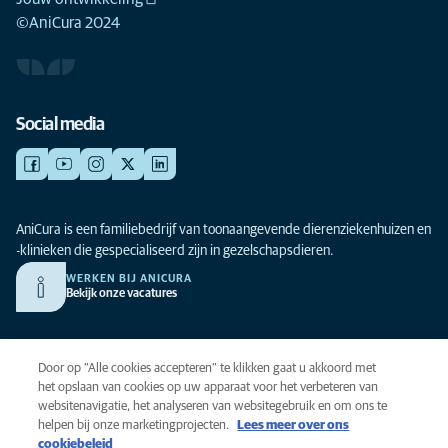
©AniCura 2024
Social media
AniCura is een familiebedrijf van toonaangevende dierenziekenhuizen en
-klinieken die gespecialiseerd zijn in gezelschapsdieren.
WERKEN BIJ ANICURA
Bekijk onze vacatures
Privacy
Door op “Alle cookies accepteren” te klikken gaat u akkoord met
Algemene voorwaarden
het opslaan van cookies op uw apparaat voor het verbeteren van
websitenavigatie, het analyseren van websitegebruik en om ons te
Cookies
helpen bij onze marketingprojecten.
Lees meer over ons
Toegankelijkheid
cookiebeleid