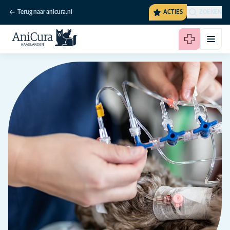
Terug naar anicura.nl
ACTIES
ZOEKEN