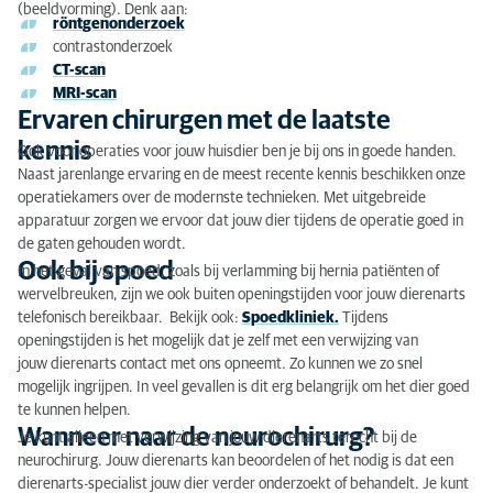
We werken hard aan het verbeteren van de kwaliteit
(beeldvorming). Denk aan:
röntgenonderzoek
van de diergeneeskunde in Nederland, maar ook onze
contrastonderzoek
samenwerking met collega's, jij als verwijzend
CT-scan
dierenarts. Heb je tips of feedback, laat het ons vooral
MRI-scan
weten.
Ervaren chirurgen met de laatste
kennis
Ook voor operaties voor jouw huisdier ben je bij ons in goede handen.
Naast jarenlange ervaring en de meest recente kennis beschikken onze
operatiekamers over de modernste technieken. Met uitgebreide
apparatuur zorgen we ervoor dat jouw dier tijdens de operatie goed in
de gaten gehouden wordt.
Ook bij spoed
In het geval van spoed, zoals bij verlamming bij hernia patiënten of
wervelbreuken, zijn we ook buiten openingstijden voor jouw dierenarts
telefonisch bereikbaar. Bekijk ook:
Spoedkliniek.
Tijdens
openingstijden is het mogelijk dat je zelf met een verwijzing van
jouw dierenarts contact met ons opneemt. Zo kunnen we zo snel
mogelijk ingrijpen. In veel gevallen is dit erg belangrijk om het dier goed
te kunnen helpen.
Wanneer naar de neurochirurg?
Je kunt alleen met verwijzing van jouw dierenarts terecht bij de
neurochirurg. Jouw dierenarts kan beoordelen of het nodig is dat een
dierenarts-specialist jouw dier verder onderzoekt of behandelt. Je kunt