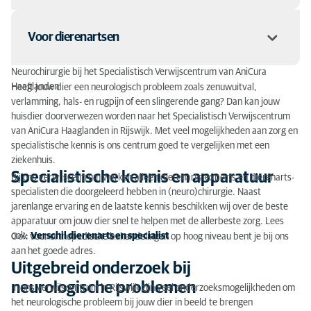
Specialistische kennis en apparatuur
Voor dierenartsen
Uitgebreid onderzoek bij neurologische problemen
Neurochirurgie bij het Specialistisch Verwijscentrum van AniCura
Ervaren chirurgen met de laatste kennis
Haaglanden
Heeft jouw dier een neurologisch probleem zoals zenuwuitval,
Op onze website vind je op verschillende plaatsen informatie en
verlamming, hals- en rugpijn of een slingerende gang? Dan kan jouw
tools om het verwijzen naar ons dierenziekenhuis makkelijker te
Ook bij spoed
huisdier doorverwezen worden naar het Specialistisch Verwijscentrum
maken. Hieronder hebben we alle links bij elkaar staan.
van AniCura Haaglanden in Rijswijk. Met veel mogelijkheden aan zorg en
Verwijzen
Wanneer naar de neurochirurg?
Verwijsformulier
specialistische kennis is ons centrum goed te vergelijken met een
Informatie over verwijzen
ziekenhuis.
Waarom naar een ziekenhuis voor dieren
Meer informatie
Specialistische kennis en apparatuur
Bij ons verwijscentrum werken alleen dierenarts-experts en dierenarts-
Nieuwsbrief Dierenziekenhuis Drechtstreek
specialisten die doorgeleerd hebben in (neuro)chirurgie. Naast
Nascholing
Vragen of advies?
jarenlange ervaring en de laatste kennis beschikken wij over de beste
Cases
apparatuur om jouw dier snel te helpen met de allerbeste zorg. Lees
Bloedbank
ook:
Verschil dierenarts en specialist
Ook voor orthopedische behandelingen op hoog niveau bent je bij ons
Kattengeneeskunde verwijzers
aan het goede adres.
Intercollegiaal overleg
Uitgebreid onderzoek bij
Vacatures
neurologische problemen
In ons verwijscentrum in Rijswijk zijn veel onderzoeksmogelijkheden om
Kwaliteit
het neurologische probleem bij jouw dier in beeld te brengen