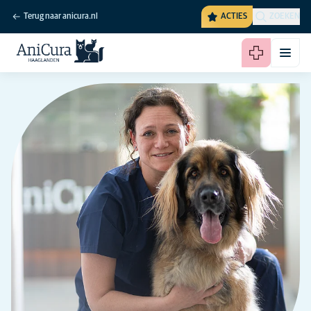
Terug naar anicura.nl
ACTIES
ZOEKEN