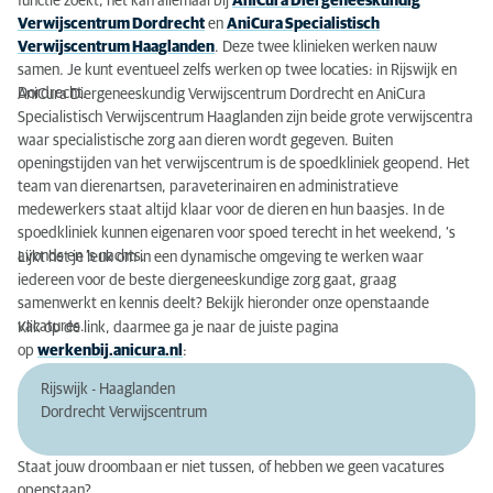
functie zoekt, het kan allemaal bij
AniCura Diergeneeskundig
Verwijscentrum Dordrecht
en
AniCura Specialistisch
Schrijf je in
Verwijscentrum Haaglanden
. Deze twee klinieken werken nauw
samen. Je kunt eventueel zelfs werken op twee locaties: in Rijswijk en
Internships voor dierenartsen
Dordrecht.
AniCura Diergeneeskundig Verwijscentrum Dordrecht en AniCura
Specialistisch Verwijscentrum Haaglanden zijn beide grote verwijscentra
Stage lopen in Rijswijk en Dordrecht
waar specialistische zorg aan dieren wordt gegeven. Buiten
openingstijden van het verwijscentrum is de spoedkliniek geopend. Het
team van dierenartsen, paraveterinairen en administratieve
medewerkers staat altijd klaar voor de dieren en hun baasjes. In de
spoedkliniek kunnen eigenaren voor spoed terecht in het weekend, ‘s
avonds en ‘s nachts.
Lijkt het je leuk om in een dynamische omgeving te werken waar
iedereen voor de beste diergeneeskundige zorg gaat, graag
samenwerkt en kennis deelt? Bekijk hieronder onze openstaande
vacatures.
Klik op de link, daarmee ga je naar de juiste pagina
op
werkenbij.anicura.nl
:
Rijswijk - Haaglanden
Dordrecht Verwijscentrum
Staat jouw droombaan er niet tussen, of hebben we geen vacatures
openstaan?