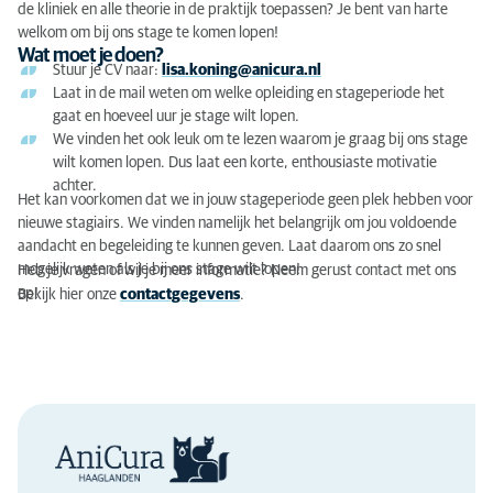
de kliniek en alle theorie in de praktijk toepassen? Je bent van harte
welkom om bij ons stage te komen lopen!
Wat moet je doen?
Stuur je CV naar:
lisa.koning@anicura.nl
Laat in de mail weten om welke opleiding en stageperiode het
gaat en hoeveel uur je stage wilt lopen.
We vinden het ook leuk om te lezen waarom je graag bij ons stage
wilt komen lopen. Dus laat een korte, enthousiaste motivatie
achter.
Het kan voorkomen dat we in jouw stageperiode geen plek hebben voor
nieuwe stagiairs. We vinden namelijk het belangrijk om jou voldoende
aandacht en begeleiding te kunnen geven. Laat daarom ons zo snel
mogelijk weten als je bij ons stage wilt lopen!
Heb je vragen of wil je meer informatie? Neem gerust contact met ons
op!
Bekijk hier onze
contactgegevens
.