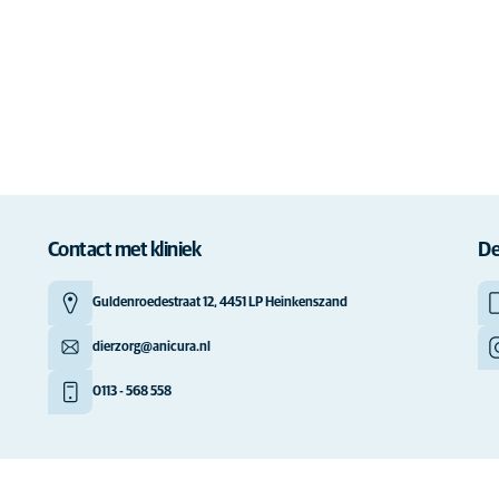
Contact met kliniek
De
Guldenroedestraat 12, 4451 LP Heinkenszand
dierzorg@anicura.nl
0113 - 568 558