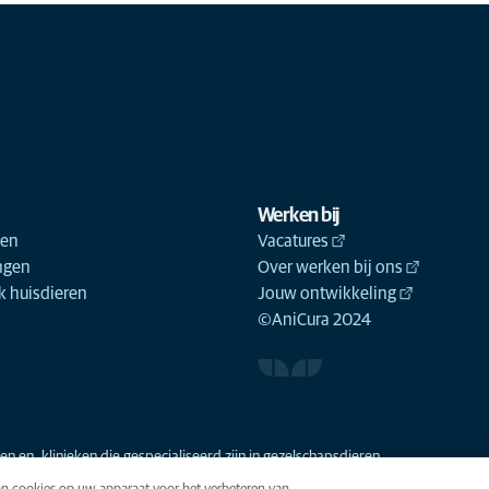
Werken bij
ken
Vacatures
ngen
Over werken bij ons
 huisdieren
Jouw ontwikkeling
©AniCura 2024
n en -klinieken die gespecialiseerd zijn in gezelschapsdieren.