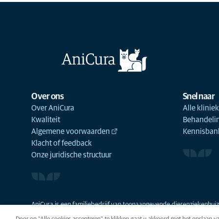
Over ons
Snel naar
Over AniCura
Alle klinie
Kwaliteit
Behandeli
Algemene voorwaarden
Kennisbank
Klacht of feedback
Onze juridische structuur
AniCura is een familiebedrijf van toonaangevende dierenziekenhuize