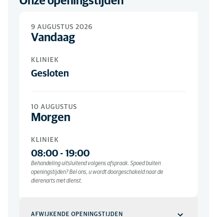
Onze openingstijden
Nieuw dier inschrijven
Wilt u een extra dier inschrijven? Ga naar:
Nieuw dier
aanmelden
9 AUGUSTUS 2026
Klachten
Vandaag
Probeer altijd persoonlijk contact met ons te zoeken. Of
geef de klacht online door via:
Klachten
KLINIEK
Contact
Ga naar:
Contactformulier
Gesloten
Bestellen medicijnen of voeding
Voor het bestellen van voer of medicatie (alleen op
recept), ga naar:
Bestelformulier
10 AUGUSTUS
Morgen
KLINIEK
08:00
-
19:00
Behandeling uitsluitend volgens afspraak. Spoed buiten
openingstijden? Bel ons, u wordt doorgeschakeld naar de
dierenarts met dienst.
AFWIJKENDE OPENINGSTIJDEN