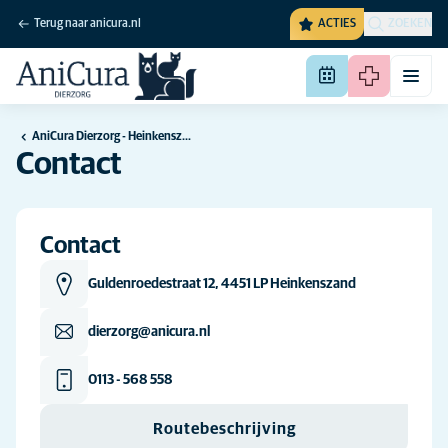
Terug naar anicura.nl
ACTIES
ZOEKEN
AniCura Dierzorg - Heinkenszand
Contact
Contact
Guldenroedestraat 12, 4451 LP Heinkenszand
dierzorg@anicura.nl
0113 - 568 558
Routebeschrijving