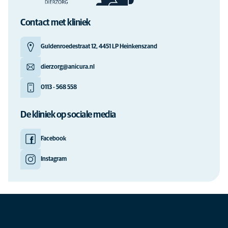
Contact met kliniek
Guldenroedestraat 12, 4451 LP Heinkenszand
dierzorg@anicura.nl
0113 - 568 558
De kliniek op sociale media
Facebook
Instagram