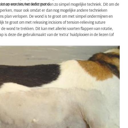
eren op een nieuwe ondergrond.
oten worden, het liefst met een zo simpel mogelijke techniek. Dit om de
beperken, maar ook omdat er dan nog mogelijke andere technieken
ens plan verlopen. De wond is te groot om met simpel ondermijnen en
jk te groot om met releasing incisions of tension-relieving suture
de wond te trekken. Dit kan met allerlei soorten flappen van rotatie,
p is deze die gebruikmaakt van de ‘extra’ huidplooien in de liezen (of