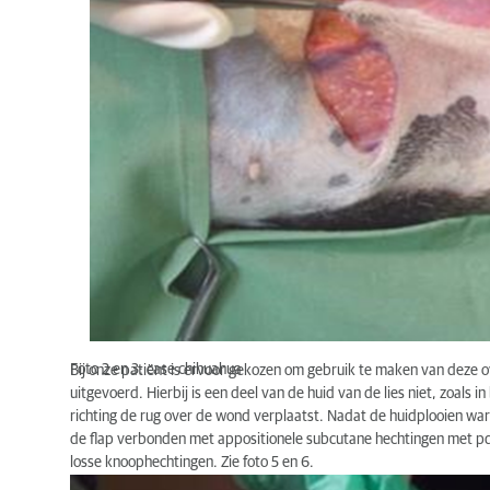
Foto 2 en 3: case chihuahua
Bij onze patiënt is ervoor gekozen om gebruik te maken van deze overt
uitgevoerd. Hierbij is een deel van de huid van de lies niet, zoals 
richting de rug over de wond verplaatst. Nadat de huidplooien w
de flap verbonden met appositionele subcutane hechtingen met pds
losse knoophechtingen. Zie foto 5 en 6.