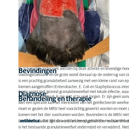
Bij lichamelijk onderzoek werden bij deze attente en levendige h
Bevindingen
voedingstoestand en de grote wond dorsaal op de onderrug van circ
is een prachtig granulatiebed aanwezig met een kleine rand van e
kiemen aangetroffen (Enterobacter, E. Coli en Staphylococcus int
Grote wond met gezond granulatieweefsel met lokale infectie, wa
Diagnose
Over de infectie maak ik me niet al te veel zorgen. Er zijn geen a
Behandeling en therapie
Met een operatie kan het merendeel van het geïnfecteerde weefsel
moet er gezien de MRSI heel voorzichtig gewerkt worden en moet 
komen met het dier voorkomen worden. Bovendien is de MRSI niet m
(
antibiotica
). Dat lijkt dan ook het meest geschikte medicament o
In eerste instantie zijn de wondranden opgefrist door excisie (Fried
is het bestaande granulatieweefsel ondermijnd en verwijderd. Niet