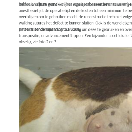
huiddelen zijn nu gemakkelijker verplaatsbaar en beter te verank
De nieuw schone wond kan dan eigenlijk op meerdere manieren gesl
anesthesietijd, de operatietijd en de kosten tot een minimum te 
overblijven om te gebruiken mocht de reconstructie toch niet volg
walking sutures het defect te kunnen sluiten. Ook is de wond eigenli
patterns zonder spanning te sluiten.
Er is voldoende huid lokaal aanwezig om deze te gebruiken en over 
transpositie, en advancementflappen. Een bijzonder soort lokale fla
oksels), zie foto 2 en 3.