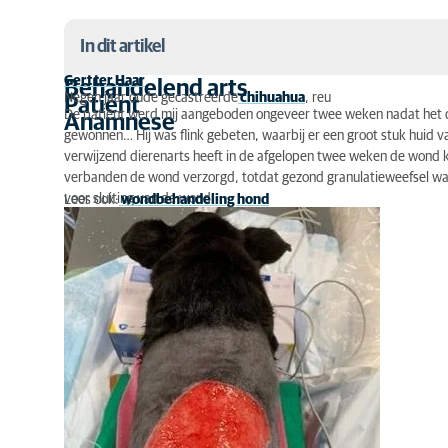
In dit artikel
Gert ter Haar
Behandelend arts
Negen jaar oude gecastreerde
chihuahua
, reu
Patiënt
Behandelend arts
De patiënt werd mij aangeboden ongeveer twee weken nadat het d
Anamnese
gewonnen… Hij was flink gebeten, waarbij er een groot stuk huid va
Patiënt
verwijzend dierenarts heeft in de afgelopen twee weken de wond 
verbanden de wond verzorgd, totdat gezond granulatieweefsel was 
Anamnese
voor sluiting van de wond.
Lees ook:
wondbehandeling hond
Foto
Foto
Bevindingen
Diagnose
Behandeling en therapie