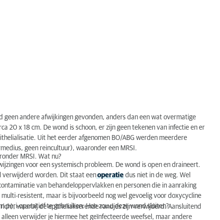
ond geen andere afwijkingen gevonden, anders dan een wat overmatige
a 20 x 18 cm. De wond is schoon, er zijn geen tekenen van infectie en er
pithelialisatie. Uit het eerder afgenomen BO/ABG werden meerdere
ermedius, geen reincultuur), waaronder een MRSI.
aronder MRSI. Wat nu?
anwijzingen voor een systemisch probleem. De wond is open en draineert.
 verwijderd worden. Dit staat een
operatie
dus niet in de weg. Wel
contaminatie van behandeloppervlakken en personen die in aanraking
ulti-resistent, maar is bijvoorbeeld nog wel gevoelig voor doxycycline
m peri-operatief te gebruiken. Hoe zou u deze wond sluiten?
rich), waarbij de epithelialiserende randjes zijn verwijderd. Aansluitend
 alleen verwijder je hiermee het geïnfecteerde weefsel, maar andere