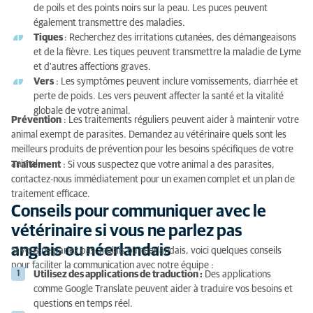
de poils et des points noirs sur la peau. Les puces peuvent
également transmettre des maladies.
Tiques
: Recherchez des irritations cutanées, des démangeaisons
et de la fièvre. Les tiques peuvent transmettre la maladie de Lyme
et d'autres affections graves.
Vers
: Les symptômes peuvent inclure vomissements, diarrhée et
perte de poids. Les vers peuvent affecter la santé et la vitalité
globale de votre animal.
Prévention
: Les traitements réguliers peuvent aider à maintenir votre
animal exempt de parasites. Demandez au vétérinaire quels sont les
meilleurs produits de prévention pour les besoins spécifiques de votre
animal.
Traitement
: Si vous suspectez que votre animal a des parasites,
contactez-nous immédiatement pour un examen complet et un plan de
traitement efficace.
Conseils pour communiquer avec le
vétérinaire si vous ne parlez pas
anglais ou néerlandais
Si vous ne parlez pas anglais ou néerlandais, voici quelques conseils
pour faciliter la communication avec notre équipe :
Utilisez des applications de traduction :
Des applications
comme Google Translate peuvent aider à traduire vos besoins et
questions en temps réel.