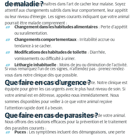
Votre animal montre-t-il des signes de maladie ?
de maladie ?
Les animaux sont des maîtres dans l'art de cacher leur malaise. Soyez
attentif aux changements subtils dans leur comportement, leur appétit
Que faire en cas d'urgence ?
ou leur niveau d'énergie. Les signes courants indiquant que votre animal
pourrait être malade comprennent :
Que faire en cas de parasites ?
Changement dans les habitudes alimentaires
: Perte d'appétit
ou suralimentation.
Conseils pour communiquer avec le vétérinaire si
Changements comportementaux
: Irritabilité accrue ou
vous ne parlez pas anglais ou néerlandais
tendance à se cacher.
Modifications des habitudes de toilette
: Diarrhée,
vomissements ou difficulté à uriner.
Léthargie inhabituelle
: Moins de jeu ou diminution de l'activité.
Si vous remarquez l'un de ces signes, n'attendez pas - prenez rendez-
vous dans notre clinique dès que possible.
Que faire en cas d'urgence ?
En cas d'urgence médicale, chaque seconde compte. Notre clinique est
équipée pour gérer les cas urgents avec le plus haut niveau de soin. Si
votre animal est en détresse, appelez-nous immédiatement. Nous
sommes disponibles pour veiller à ce que votre animal reçoive
l'attention rapide dont il a besoin.
Que faire en cas de parasites ?
Les parasites peuvent sérieusement affecter la santé de votre animal.
Nous offrons des solutions efficaces pour la prévention et le traitement
des parasites courants :
Puces
: Les symptômes incluent des démangeaisons, une perte