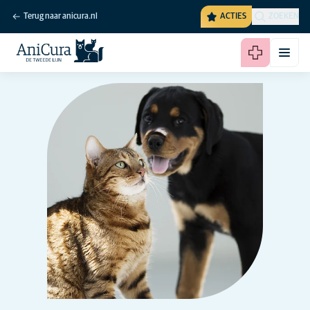
Terug naar anicura.nl
ACTIES
ZOEKEN