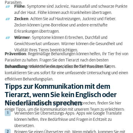
Parasiten:
Flöhe
: Symptome sind Juckreiz, Haarausfall und schwarze Punkte
auf der Haut. Flöhe können auch Krankheiten übertragen.
Zecken
: Achten Sie auf Hautreizungen, Juckreiz und Fieber.
Zecken können Lyme-Borreliose und andere ernsthafte
Erkrankungen übertragen.
Würmer
: Symptome können Erbrechen, Durchfall und
Gewichtsverlust umfassen. Würmer können die Gesundheit und
Vitalität Ihres Tieres beeinträchtigen.
Prävention
: Regelmäßige Behandlungen können helfen, Ihr Tier frei von
Parasiten zu halten. Fragen Sie den Tierarzt nach den besten
Präventionsprodukten für die speziellen Bedürfnisse Ihres Tieres.
Behandlung
: Wenn Sie vermuten, dass Ihr Tier Parasiten hat,
kontaktieren Sie uns sofort für eine umfassende Untersuchung und einen
effektiven Behandlungsplan.
Tipps zur Kommunikation mit dem
Tierarzt, wenn Sie kein Englisch oder
Niederländisch sprechen
Wenn Sie kein Englisch oder Niederländisch sprechen, finden Sie hier
einige Tipps, um die Kommunikation mit unserem Team zu erleichtern:
Verwenden Sie Übersetzungs-Apps: Apps wie Google Translate
können helfen, Ihre Bedürfnisse und Fragen in Echtzeit zu
übersetzen.
Bringen Sie einen Übersetzer mit: Wenn möglich, kommen Sie mit