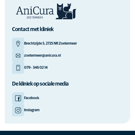
Contact met kliniek
Brechtzijde 5, 2725 NR Zoetermeer
zoetermeer@anicura.nl
079 - 346 02 14
De kliniek op sociale media
Facebook
Instagram