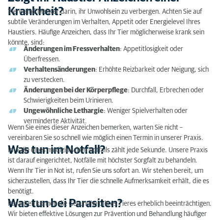
Zeigt Ihr Haustier Anzeichen einer Krankheit?
Krankheit?
Tiere sind Meister darin, ihr Unwohlsein zu verbergen. Achten Sie auf
subtile Veränderungen im Verhalten, Appetit oder Energielevel Ihres
Was tun im Notfall?
Haustiers. Häufige Anzeichen, dass Ihr Tier möglicherweise krank sein
könnte, sind:
Was tun bei Parasiten?
Änderungen im Fressverhalten
: Appetitlosigkeit oder
Überfressen.
Tipps zur Kommunikation mit dem Tierarzt, wenn
Verhaltensänderungen
: Erhöhte Reizbarkeit oder Neigung, sich
Sie kein Englisch oder Niederländisch sprechen
zu verstecken.
Änderungen bei der Körperpflege
: Durchfall, Erbrechen oder
Schwierigkeiten beim Urinieren.
Ungewöhnliche Lethargie
: Weniger Spielverhalten oder
verminderte Aktivität.
Wenn Sie eines dieser Anzeichen bemerken, warten Sie nicht –
vereinbaren Sie so schnell wie möglich einen Termin in unserer Praxis.
Was tun im Notfall?
Im Falle eines medizinischen Notfalls zählt jede Sekunde. Unsere Praxis
ist darauf eingerichtet, Notfälle mit höchster Sorgfalt zu behandeln.
Wenn Ihr Tier in Not ist, rufen Sie uns sofort an. Wir stehen bereit, um
sicherzustellen, dass Ihr Tier die schnelle Aufmerksamkeit erhält, die es
benötigt.
Was tun bei Parasiten?
Parasiten können die Gesundheit Ihres Tieres erheblich beeinträchtigen.
Wir bieten effektive Lösungen zur Prävention und Behandlung häufiger