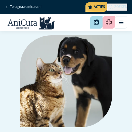
Terug naar anicura.nl
ACTIES
ZOEKEN