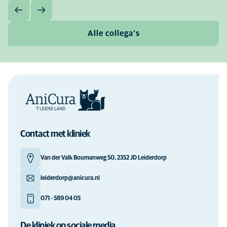
Alle collega's
Contact met kliniek
Van der Valk Boumanweg 50, 2352 JD Leiderdorp
leiderdorp@anicura.nl
071 - 589 04 05
De kliniek op sociale media