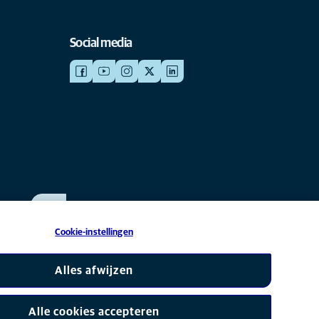
Social media
WERKEN BIJ ANICURA
Bekijk onze vacatures
Cookie-instellingen
s onderdeel van Mars, Inc © 2026
Alles afwijzen
Alle cookies accepteren