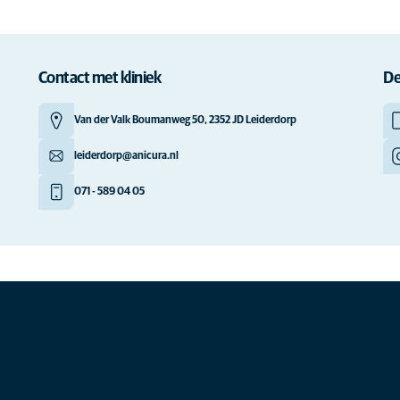
Contact met kliniek
De
Van der Valk Boumanweg 50, 2352 JD Leiderdorp
leiderdorp@anicura.nl
071 - 589 04 05