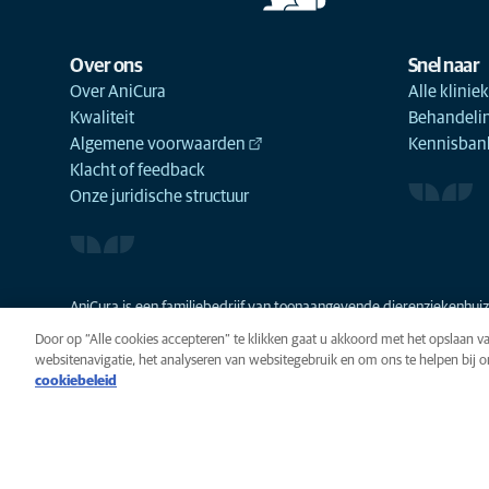
Over ons
Snel naar
Over AniCura
Alle klinie
Kwaliteit
Behandeli
Algemene voorwaarden
Kennisbank
Klacht of feedback
Onze juridische structuur
AniCura is een familiebedrijf van toonaangevende dierenziekenhuize
Door op “Alle cookies accepteren” te klikken gaat u akkoord met het opslaan 
websitenavigatie, het analyseren van websitegebruik en om ons te helpen bij 
cookiebeleid
Privacy
Algemene voorwaarde
Cookie-instellingen