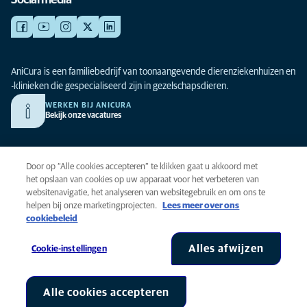
Social media
AniCura is een familiebedrijf van toonaangevende dierenziekenhuizen en
-klinieken die gespecialiseerd zijn in gezelschapsdieren.
WERKEN BIJ ANICURA
Bekijk onze vacatures
Privacy
Door op “Alle cookies accepteren” te klikken gaat u akkoord met
Algemene voorwaarden
het opslaan van cookies op uw apparaat voor het verbeteren van
websitenavigatie, het analyseren van websitegebruik en om ons te
Cookies
helpen bij onze marketingprojecten.
Lees meer over ons
Toegankelijkheid
cookiebeleid
Global Human Rights
AniCura is onderdeel van Mars, Inc © 2026
Alles afwijzen
Cookie-instellingen
Alle cookies accepteren
Cookie-instellingen