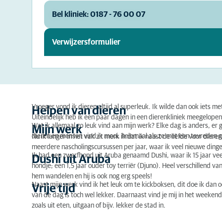
Bel kliniek: 0187 - 76 00 07
Verwijzersformulier
Vroeger vond ik dieren altijd al superleuk. Ik wilde dan ook iets me
Helpen van dieren
Uiteindelijk heb ik een paar dagen in een dierenkliniek meegelope
Wat ik allemaal zo leuk vind aan mijn werk? Elke dag is anders, er
Mijn werk
dieren en mensen vind ik mooi, helemaal als ze met een tevreden g
Nu ik langer in het vak zit merk ik dat ik naast de liefde voor die
meerdere nascholingscursussen per jaar, waar ik veel nieuwe dingen
Ik had een zwerfhond uit Aruba genaamd Dushi, waar ik 15 jaar ve
Dushi uit Aruba
hondje; een 1,5 jaar ouder toy terriër (Djuno). Heel verschillend v
hem wandelen en hij is ook nog erg speels!
Naast mijn werk vind ik het leuk om te kickboksen, dit doe ik dan 
Vrije tijd
van de dag is toch wel lekker. Daarnaast vind je mij in het weeken
zoals uit eten, uitgaan of bijv. lekker de stad in.